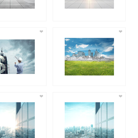
❤
❤
❤
❤