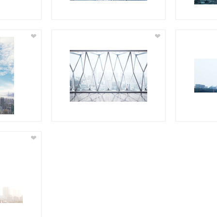
❤
❤
❤