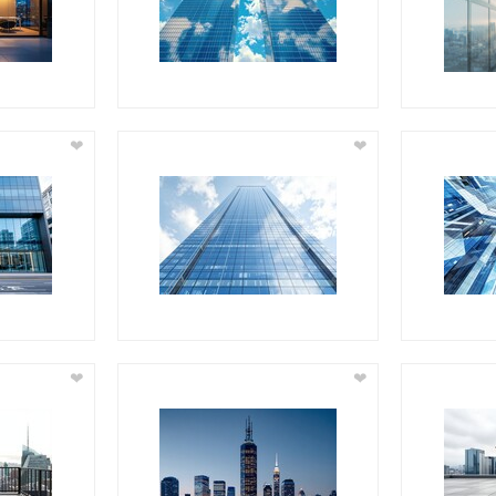
❤
❤
❤
❤