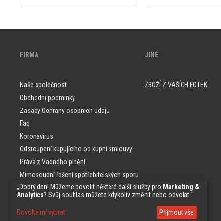
FIRMA
JINÉ
Naše společnost
ZBOŽÍ Z VAŠÍCH FOTEK
Obchodni podminky
Zasady Ochrany osobnich udaju
Faq
Koronavirus
Odstoupení kupujícího od kupní smlouvy
Práva z Vadného plnění
Mimosoudní řešení spotřebitelských sporu
„Dobrý den! Můžeme povolit některé další služby pro
Marketing &
Vzorky tapet
Analytics
? Svůj souhlas můžete kdykoliv změnit nebo odvolat.“
Dovolte mi vybrat
Přijmout vše