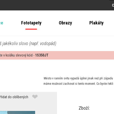
ce
Fototapety
Obrazy
Plakáty
š jakékoliv slovo (např. vodopád)
te v košíku slevový kód -
1S350JT
Město v ranním svitu vypadá úplně jinak než při západu s
máme možnost zachovat si tento moment. Co byste řekli
❤
Přidat do oblíbených
Zboží: