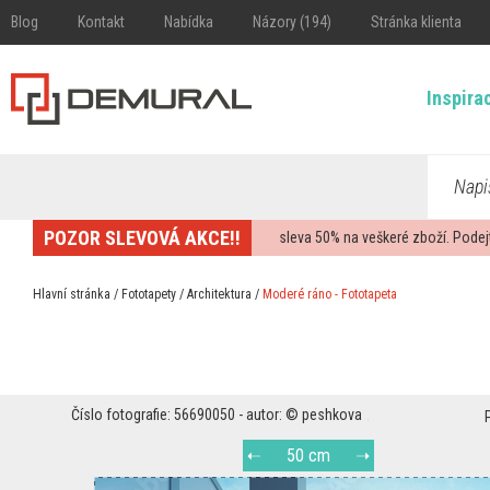
Blog
Kontakt
Nabídka
Názory (194)
Stránka klienta
Inspira
Napi
POZOR SLEVOVÁ AKCE!!
sleva
50%
na veškeré zboží. Podej
Hlavní stránka
/
Fototapety
/
Architektura
/
Moderé ráno - Fototapeta
Číslo fotografie: 56690050 - autor: © peshkova
50 cm