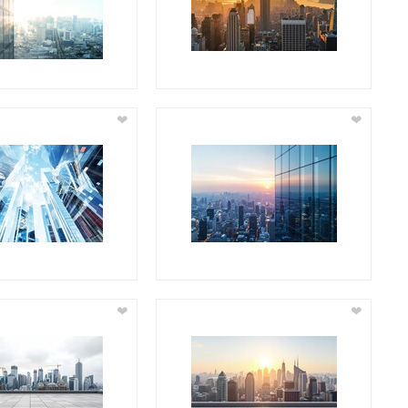
❤
❤
❤
❤