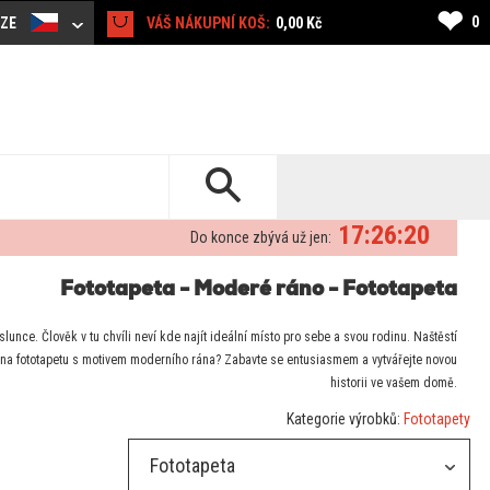
❤
0
CZE
VÁŠ NÁKUPNÍ KOŠ:
0,00 Kč
17:26:19
Do konce zbývá už jen:
Fototapeta - Moderé ráno - Fototapeta
lunce. Člověk v tu chvíli neví kde najít ideální místo pro sebe a svou rodinu. Naštěstí
 na fototapetu s motivem moderního rána? Zabavte se entusiasmem a vytvářejte novou
historii ve vašem domě.
Kategorie výrobků:
Fototapety
Fototapeta