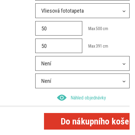
Vliesová fototapeta
Max
500
cm
Max
391
cm
Není
Není
Náhled objednávky