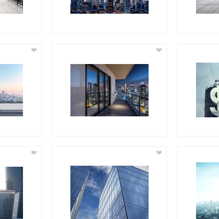
❤
❤
❤
❤