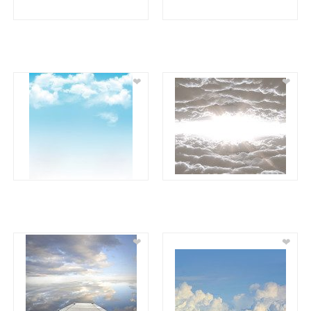
❤
❤
❤
❤