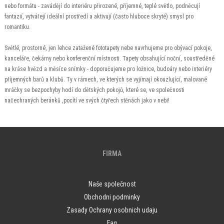
nebo formátu - zavádějí do interiéru přirozené, příjemné, teplé světlo, podněcují
fantazií, vytvářejí ideální prostředí a aktivují (často hluboce skryté) smysl pro
romantiku.
Světlé, prostorné, jen lehce zatažené fototapety nebe navrhujeme pro obývací pokoje,
kanceláře, čekárny nebo konferenční místnosti. Tapety obsahující noční, soustředěné
na kráse hvězd a měsíce snímky - doporučujeme pro ložnice, budoáry nebo interiéry
příjemných barů a klubů. Ty v rámech, ve kterých se vyjímají okouzlující, malované
mráčky se bezpochyby hodí do dětských pokojů, které se, ve společnosti
načechraných beránků ,pocítí ve svých čtyřech stěnách jako v nebi!
FIRMA
Naše společnost
Obchodni podminky
Zasady Ochrany osobnich udaju
Faq