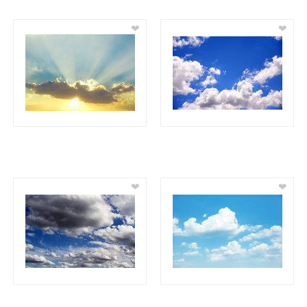
❤
❤
❤
❤