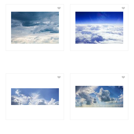
❤
❤
❤
❤