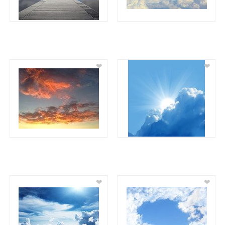
❤
❤
❤
❤