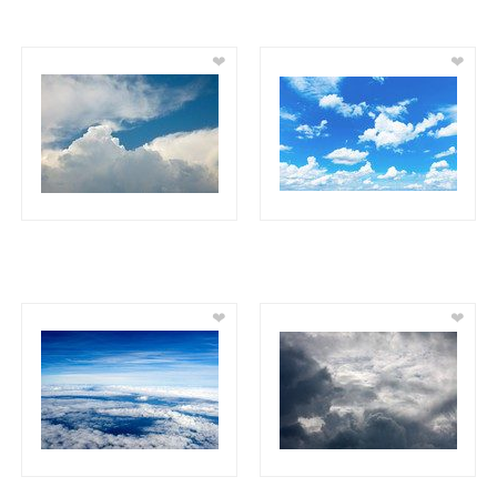
❤
❤
❤
❤