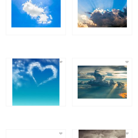
❤
❤
❤
❤