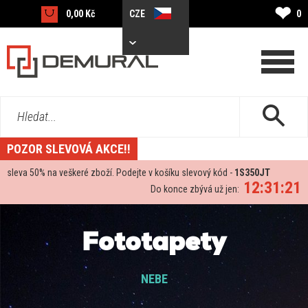
❤
0,00 Kč
CZE
0
Hledat...
POZOR SLEVOVÁ AKCE!!
sleva
50%
na veškeré zboží. Podejte v košíku slevový kód -
1S350JT
12:31:19
Do konce zbývá už jen:
Fototapety
NEBE