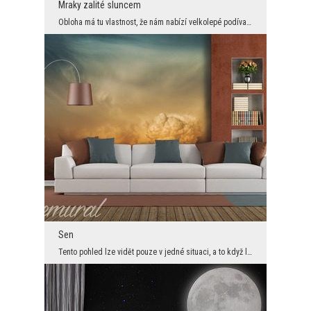
Mraky zalité sluncem
Obloha má tu vlastnost, že nám nabízí velkolepé podívané v kteroukoli denní či roční dobu. Nezbýv...
Sen
Tento pohled lze vidět pouze v jedné situaci, a to když létají letadlem. Tehdy mohou být mraky me...