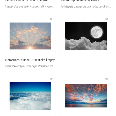
Pastelový západ s oblakovou hrou
Večerní symfonie barev nebes
Interiér dostává ladný nádech díky výjimečnému večernímu světlu a je
Fototapeta zachycuje dramatickou oblohu s výraznými, barevnými mraky tvoříc
❤
❤
V probuzení slunce - Klimatické krajiny
Klimatické krajiny jsou nepostradatelným prvkem každého nového uspořádán
❤
❤