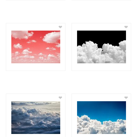
❤
❤
❤
❤