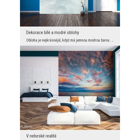
Dekorace bílé a modré oblohy
Obloha je nejkrásnější, když má jemnou modrou barvu. V takových chvílích vypadají sněhobílé mraky...
V nebeské realitě