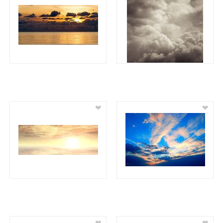
❤
❤
❤
❤