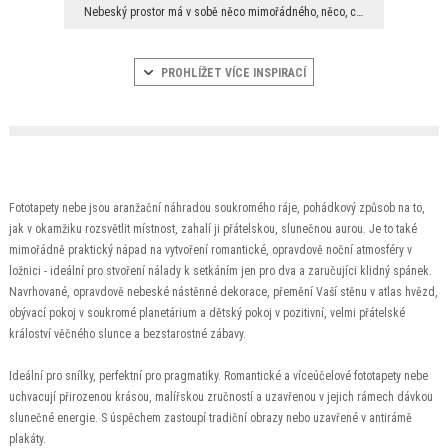
Nebeský prostor má v sobě něco mimořádného, něco, co potěší, zklidní, ale také zaujme. Každý si n...
PROHLÍŽET VÍCE INSPIRACÍ
Fototapety nebe jsou aranžační náhradou soukromého ráje, pohádkový způsob na to,
jak v okamžiku rozsvětlit místnost, zahalí ji přátelskou, slunečnou aurou. Je to také
mimořádně praktický nápad na vytvoření romantické, opravdově noční atmosféry v
ložnici - ideální pro stvoření nálady k setkáním jen pro dva a zaručujíci klidný spánek.
Navrhované, opravdově nebeské nástěnné dekorace, přemění Vaší stěnu v atlas hvězd,
obývací pokoj v soukromé planetárium a dětský pokoj v pozitivní, velmi přátelské
králoství věčného slunce a bezstarostné zábavy.
Ideální pro snílky, perfektní pro pragmatiky. Romantické a víceúčelové fototapety nebe
uchvacují přirozenou krásou, malířskou zručností a uzavřenou v jejich rámech dávkou
slunečné energie. S úspěchem zastoupí tradiční obrazy nebo uzavřené v antirámě
plakáty.