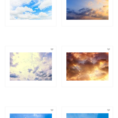
❤
❤
❤
❤