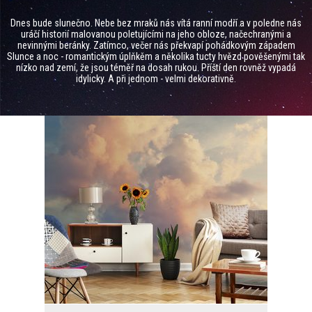
Dnes bude slunečno. Nebe bez mraků nás vítá ranní modří a v poledne nás
uráčí historií malovanou poletujícími na jeho obloze, načechranými a
nevinnými beránky. Zatímco, večer nás překvapí pohádkovým západem
Slunce a noc - romantickým úplňkěm a několika tucty hvězd pověšenými tak
nízko nad zemí, že jsou téměř na dosah rukou. Příští den rovněž vypadá
idylicky. A při jednom - velmi dekorativně.