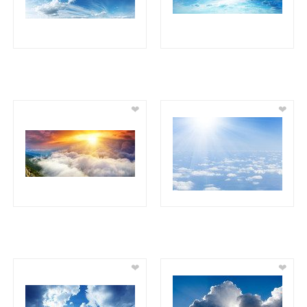
❤
❤
❤
❤