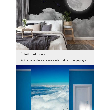
Úplněk nad mraky
Každá denní doba má své vlastní zákony. Den je plný světla a krásy, noc je ukryta pod kupolí temn...