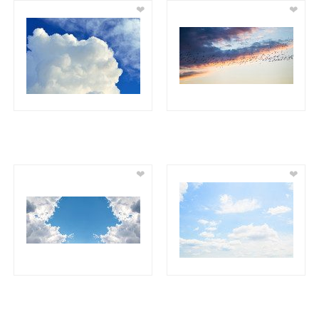
❤
❤
❤
❤