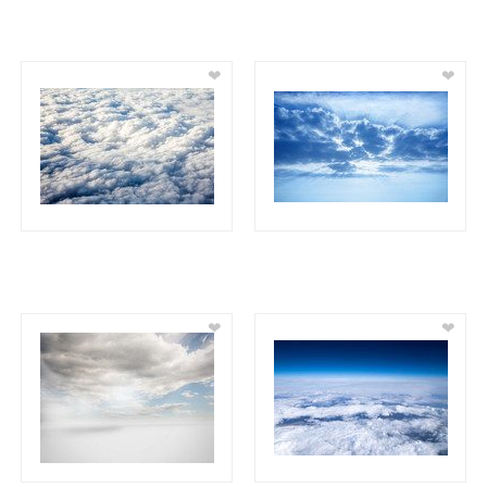
❤
❤
❤
❤