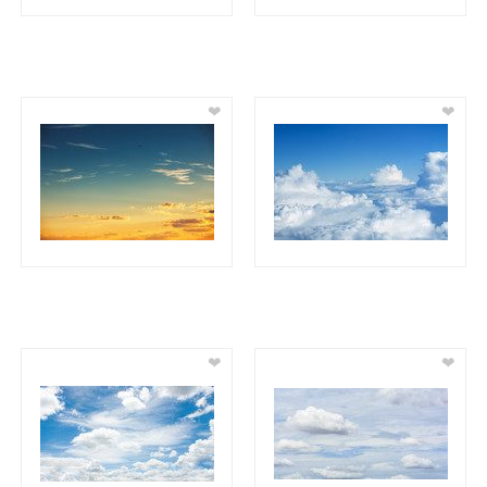
❤
❤
❤
❤