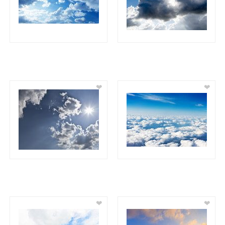
❤
❤
❤
❤