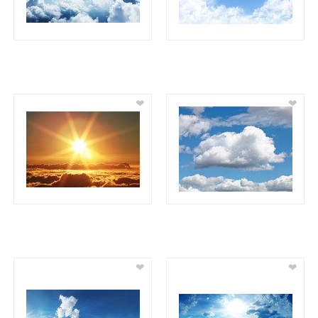
❤
❤
❤
❤