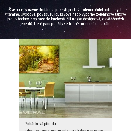
Štavnaté, správně dodané a poskytující každodenní příděl potřebných
vitamínů. Ovocové, povzbuzující, kávové nebo výborné zeleninové takové
jsou všechny inspirace do kuchyně, čili troška designově, osvědčených
receptů, které jsou použity ve formě moderních plakátů.
Pohádková příroda
Schody vytvořené samotu přírodou a kolem nich pěkně rozkvetené rostliny, plno zeleni. Taková scén...