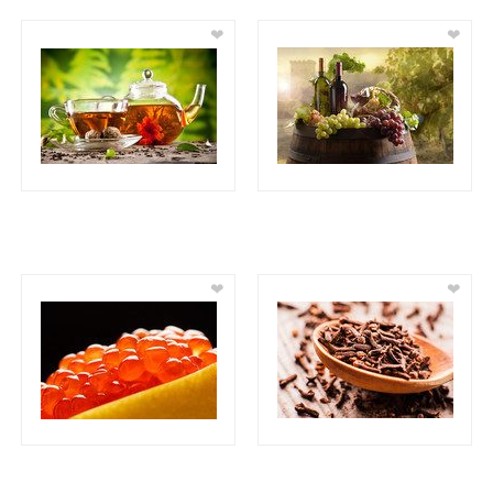
❤
❤
❤
❤