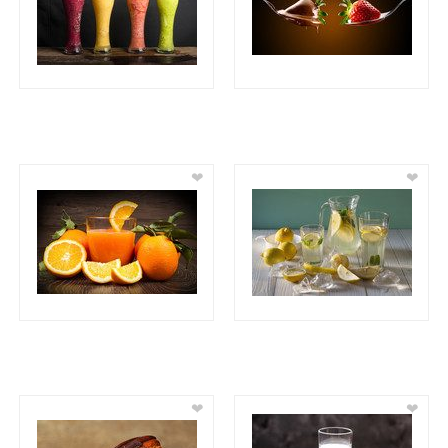
❤
❤
❤
❤