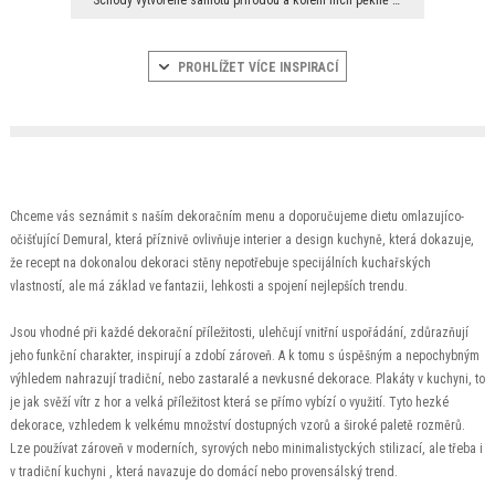
PROHLÍŽET VÍCE INSPIRACÍ
Chceme vás seznámit s naším dekoračním menu a doporučujeme dietu omlazujíco-
očišťující Demural, která příznivě ovlivňuje interier a design kuchyně, která dokazuje,
že recept na dokonalou dekoraci stěny nepotřebuje specijálních kuchařských
vlastností, ale má základ ve fantazii, lehkosti a spojení nejlepších trendu.
Jsou vhodné při každé dekorační příležitosti, ulehčují vnitřní uspořádání, zdůrazňují
jeho funkční charakter, inspirují a zdobí zároveň. A k tomu s úspěšným a nepochybným
výhledem nahrazují tradiční, nebo zastaralé a nevkusné dekorace. Plakáty v kuchyni, to
je jak svěží vítr z hor a velká příležitost která se přímo vybízí o využití. Tyto hezké
dekorace, vzhledem k velkému množství dostupných vzorů a široké paletě rozměrů.
Lze používat zároveň v moderních, syrových nebo minimalistyckých stilizací, ale třeba i
v tradiční kuchyni , která navazuje do domácí nebo provensálský trend.