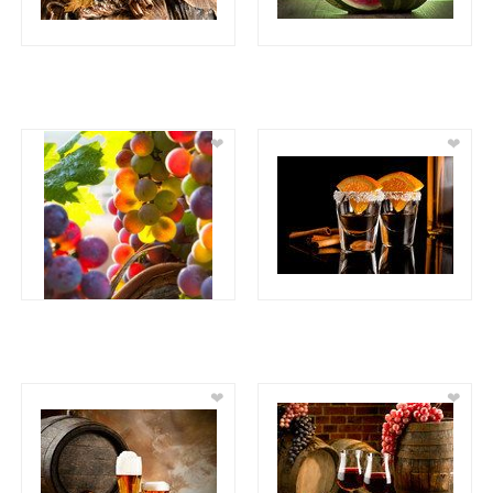
❤
❤
❤
❤