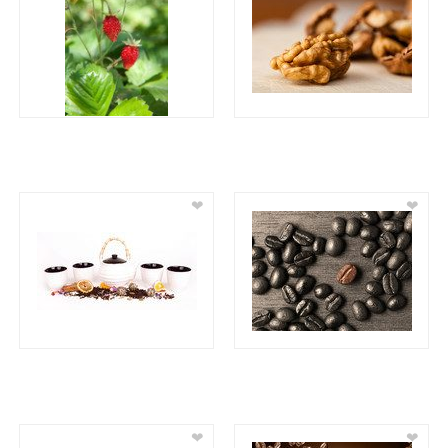
❤
❤
❤
❤