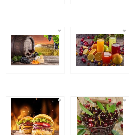
❤
❤
❤
❤