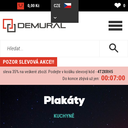
❤
0,00 Kč
CZE
0
Hledat...
POZOR SLEVOVÁ AKCE!!
sleva
35%
na veškeré zboží. Podejte v košíku slevový kód -
4T2XRH5
00:06:58
Do konce zbývá už jen:
Plakáty
KUCHYNĚ