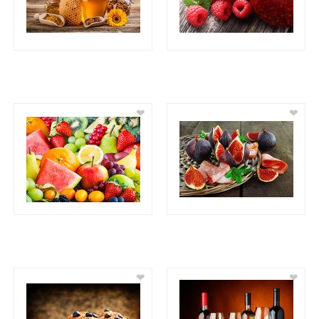
❤
❤
❤
❤