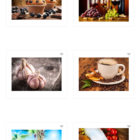
❤
❤
❤
❤