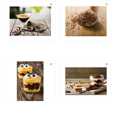
❤
❤
❤
❤