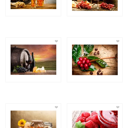
❤
❤
❤
❤