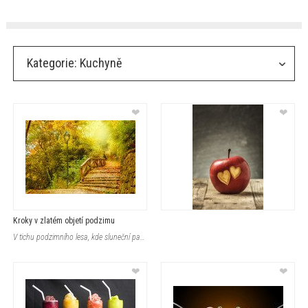
Kategorie:
Kuchyně
❤
❤
Kroky v zlatém objetí podzimu
V tichu podzimního lesa, kde sluneční paprsky jemně hladí kamenné schody l
❤
❤