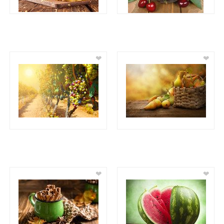
❤
❤
❤
❤