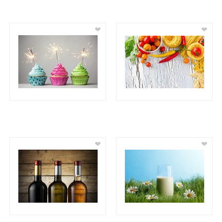
❤
❤
❤
❤