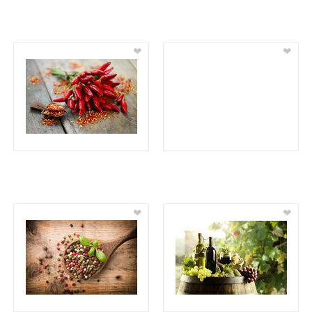
❤
❤
❤
❤