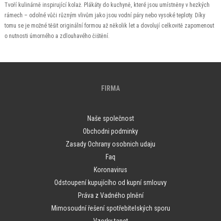
Tvoří kulinárně inspirující kolaż. Plákáty do kuchyně, které jsou umístněny v hezkých
rámech – odolné vůči různým vlivům jako jsou vodní páry nebo vysoké teploty. Díky
tomu se je možné těšit originální formou až několik let a dovolují celkovitě zapomenout
o nutnosti úmorného a zdlouhavého čištění.
FIRMA
Naše společnost
Obchodni podminky
Zasady Ochrany osobnich udaju
Faq
Koronavirus
Odstoupení kupujícího od kupní smlouvy
Práva z Vadného plnění
Mimosoudní řešení spotřebitelských sporu
Vzorky tapet