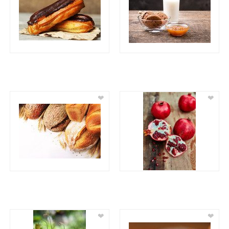
❤
❤
❤
❤