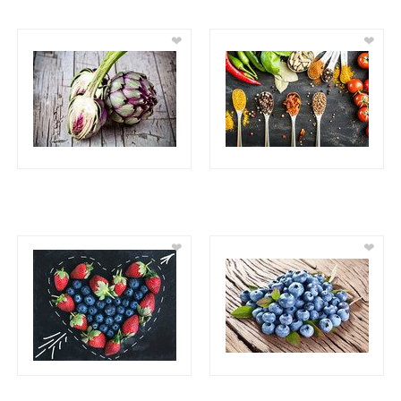
❤
❤
❤
❤