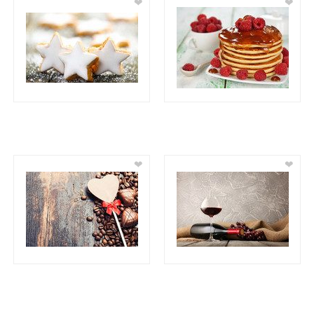
❤
❤
❤
❤