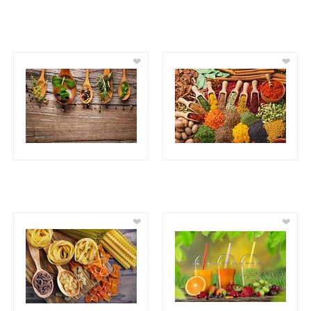
❤
❤
❤
❤