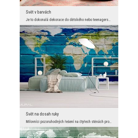
Svět v barvách
Je to dokonalá dekorace do dětského nebo teenagerského pokoje, do školního ateliéru nebo místního...
Svět na dosah ruky
Milovníci pozoruhodných řešení na čtyřech stěnách pro sebe našli něco neobvyklého. Jedinečná foto...