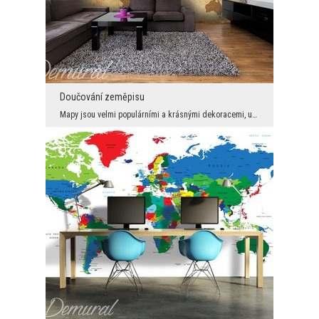
Doučování zeměpisu
Mapy jsou velmi populárními a krásnými dekoracemi, užívanými ve velké míře jak v domácnostech, ta...