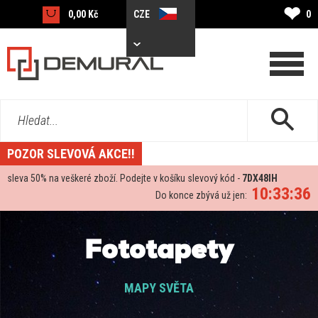
❤
0,00 Kč
CZE
0
Hledat...
POZOR SLEVOVÁ AKCE!!
sleva
50%
na veškeré zboží. Podejte v košíku slevový kód -
7DX48IH
10:33:35
Do konce zbývá už jen:
Fototapety
MAPY SVĚTA