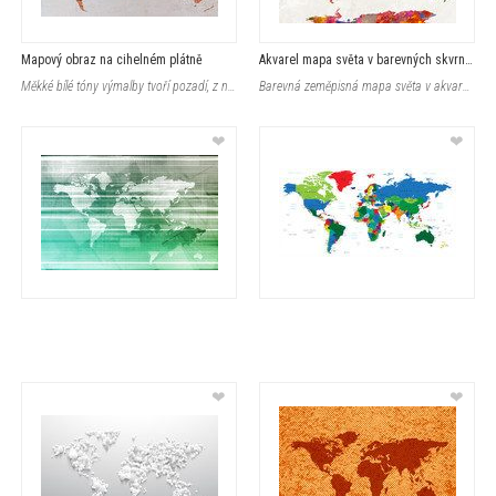
Mapový obraz na cihelném plátně
Akvarel mapa světa v barevných skvrnách
Měkké bílé tóny výmalby tvoří pozadí, z něhož vystupují kontury svě
Barevná zeměpisná mapa světa v akvarelové technice, která zachycuje kontin
❤
❤
❤
❤