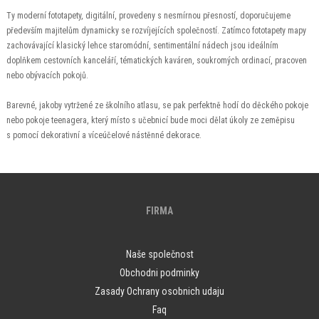
Ty moderní fototapety, digitální, provedeny s nesmírnou přesností, doporučujeme
především majitelům dynamicky se rozvíjejících společností. Zatímco fototapety mapy
zachovávající klasický lehce staromódní, sentimentální nádech jsou ideálním
doplňkem cestovních kanceláří, tématických kaváren, soukromých ordinací, pracoven
nebo obývacích pokojů.
Barevné, jakoby vytržené ze školního atlasu, se pak perfektně hodí do děckého pokoje
nebo pokoje teenagera, který místo s učebnicí bude moci dělat úkoly ze zeměpisu
s pomocí dekorativní a víceúčelové nástěnné dekorace.
FIRMA
Naše společnost
Obchodni podminky
Zasady Ochrany osobnich udaju
Faq