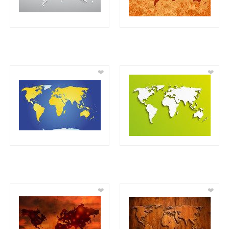
❤
❤
❤
❤