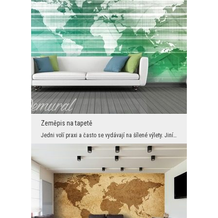
Zeměpis na tapetě
Jedni volí praxi a často se vydávají na šílené výlety. Jiní zase dávají přednost teorii – sedíc v...