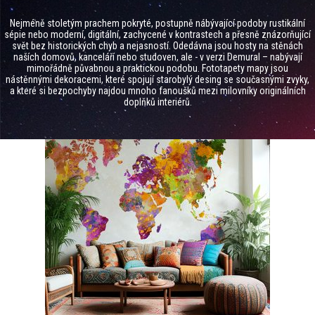
Nejméně stoletým prachem pokryté, postupně nábývající podoby rustikální
sépie nebo moderní, digitální, zachycené v kontrastech a přesně znázorňující
svět bez historických chyb a nejasností. Odedávna jsou hosty na stěnách
naších domovů, kanceláří nebo studoven, ale - v verzi Demural – nabývají
mimořádně půvabnou a praktickou podobu. Fototapety mapy jsou
nástěnnými dekoracemi, které spojují starobylý desing se současnými zvyky,
a které si bezpochyby najdou mnoho fanoušků mezi milovníky originálních
doplňků interiérů.