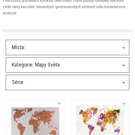
v seriózních pracovnách advokátů nebo notářů. Podle podoby fototapety dokonale
zdobí stěny kanceláří, tématických gastronomických místností nebo konferenčních
místností.
Místa:
Kategorie:
Mapy Světa
Série:
❤
❤