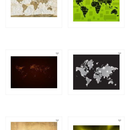
❤
❤
❤
❤