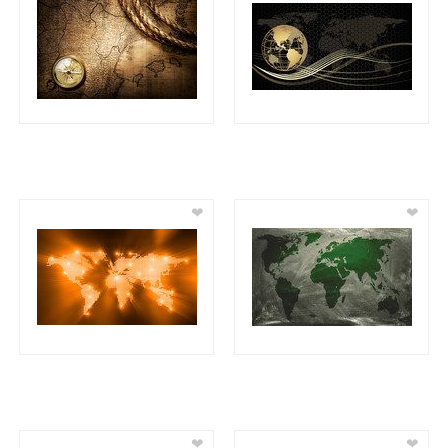
❤
❤
❤
❤