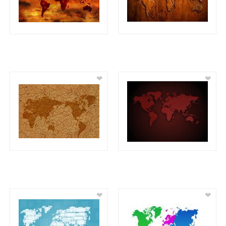
❤
❤
❤
❤