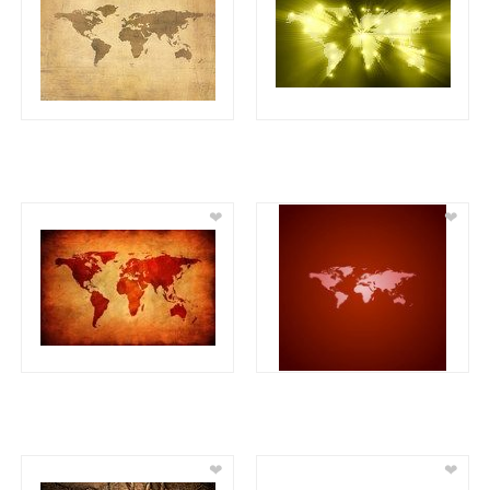
❤
❤
❤
❤