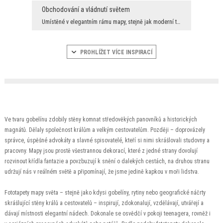
Obchodování a vládnutí světem
Umístěné v elegantním rámu mapy, stejně jak moderní tak i pokryté historickou sépií, už od dávnýc...
PROHLÍŽET VÍCE INSPIRACÍ
Ve tvaru gobelínu zdobily stěny komnat středověkých panovníků a historických
magnátů. Dělaly společnost králům a velkým cestovatelům. Později – doprovázely
správce, úspěšné advokáty a slavné spisovatelé, kteří si nimi skrášlovali studovny a
pracovny. Mapy jsou prostě všestrannou dekorací, které z jedné strany dovolují
rozvinout křídla fantazie a povzbuzují k snění o dalekých cestách, na druhou stranu
udržují nás v reálném světě a připomínají, že jsme jedině kapkou v moři lidstva.
Fototapety mapy světa – stejně jako kdysi gobelíny, rytiny nebo geografické náčrty
skrášlující stěny králů a cestovatelů – inspirují, zdokonalují, vzdělávají, utvářejí a
dávají místnosti elegantní nádech. Dokonale se osvědčí v pokoji teenagera, rovněž i