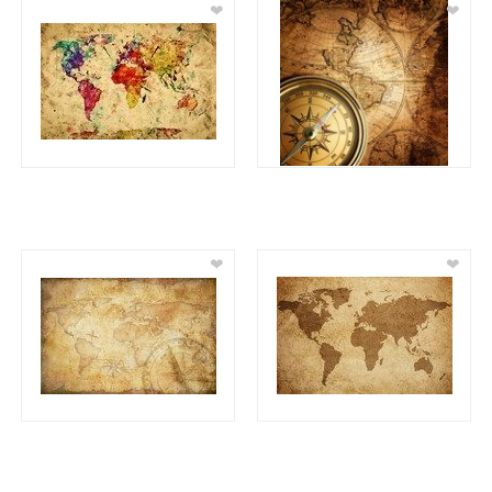
❤
❤
❤
❤