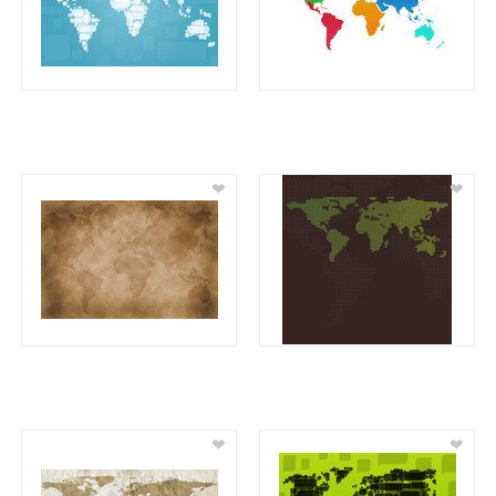
❤
❤
❤
❤