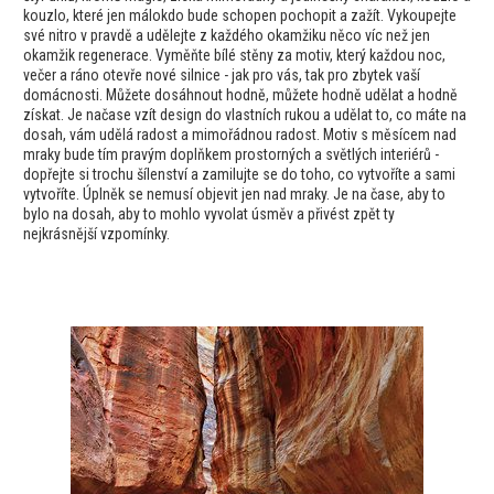
kouzlo, které jen málokdo bude schopen pochopit a zažít. Vykoupejte
své nitro v pravdě a udělejte z každého okamžiku něco víc než jen
okamžik regenerace. Vyměňte bílé stěny za motiv, který každou noc,
večer a ráno otevře nové silnice - jak pro vás, tak pro zbytek vaší
domácnosti. Můžete dosáhnout hodně, můžete hodně udělat a hodně
získat. Je načase vzít design do vlastních rukou a udělat to, co máte na
dosah, vám udělá radost a mimořádnou radost. Motiv s měsícem nad
mraky bude tím pravým doplňkem prostorných a světlých interiérů -
dopřejte si trochu šílenství a zamilujte se do toho, co vytvoříte a sami
vytvoříte. Úplněk se nemusí objevit jen nad mraky. Je na čase, aby to
bylo na dosah, aby to mohlo vyvolat úsměv a přivést zpět ty
nejkrásnější vzpomínky.