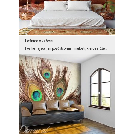
Ložnice v kaňonu
Fosílie nejsou jen pozůstatkem minulosti, kterou můžeme obdivovat. Je to především znak věčnosti ...