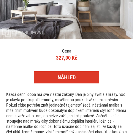
Cena
327,00 Kč
NÁHLED
Každá denní doba má své vlastní zákony. Den je plný světla a krásy, noc
je ukryta pod kupolí temnoty, osvětlenou pouze hvězdami a měsíci.
Pokud cítíte potřebu znát jedinečné tajemství šedé, nástěnná malba s
měsíčním motivem bude dokonalým doplňkem interiéru čtyř rohů. Nemá
cenu uvažovat o tom, co nelze zažít, ani tak poutavě. Začněte snít a
stoupejte nad mraky díky dokonalému doplňku interiéru ložnice -
nástěnné malbě do ložnice. Toto úžasné doplnění zajistí, že každý ze
čtyř úhlů, kromě magie, získá mimořádný a jedinečný charakter, kouzlo a