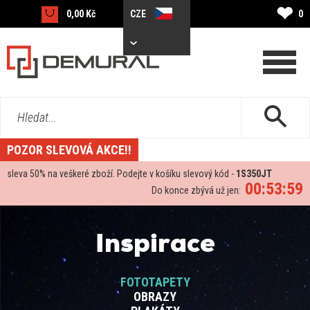
❤
0,00 Kč
CZE
0
Hledat...
POZOR SLEVOVÁ AKCE!!
sleva
50%
na veškeré zboží. Podejte v košíku slevový kód -
1S350JT
00:53:59
Do konce zbývá už jen:
Inspirace
FOTOTAPETY
OBRAZY