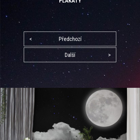
PLAKÁTY
<
Předchozí
Další
>