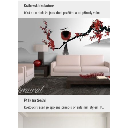
Královská kukuřice
Říká se o nich, že jsou dost praštění a od přírody velmi zlomyslní. Tyto negativní vlastnosti nic...
Pták na třešni
Kvetoucí třešeň je spojena přímo s orientálním stylem. Pokud tedy chceme zachovat uspořádání v to...