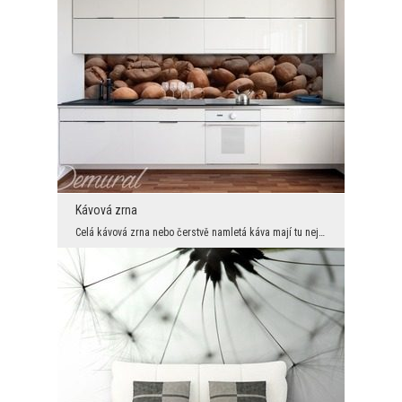
Kávová zrna
Celá kávová zrna nebo čerstvě namletá káva mají tu nejkrásnější vůni. Nemělo by se však skrývat, ...