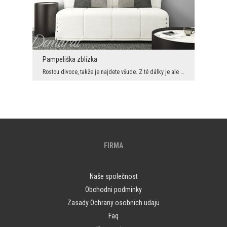
Pampeliška zblízka
Rostou divoce, takže je najdete všude. Z té dálky je ale asi nikdo nesleduje. Tady vidíte, že pam...
FIRMA
Naše společnost
Obchodni podminky
Zasady Ochrany osobnich udaju
Faq