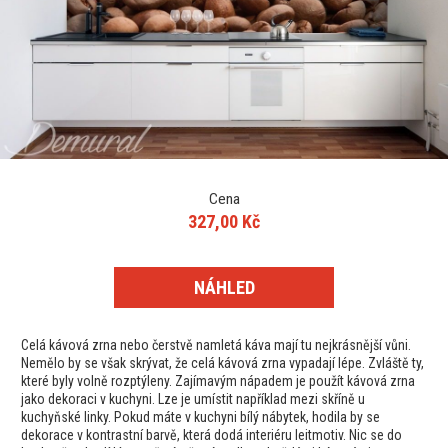
Cena
327,00 Kč
NÁHLED
Celá kávová zrna nebo čerstvě namletá káva mají tu nejkrásnější vůni.
Nemělo by se však skrývat, že celá kávová zrna vypadají lépe. Zvláště ty,
které byly volně rozptýleny. Zajímavým nápadem je použít kávová zrna
jako dekoraci v kuchyni. Lze je umístit například mezi skříně u
kuchyňské linky. Pokud máte v kuchyni bílý nábytek, hodila by se
dekorace v kontrastní barvě, která dodá interiéru leitmotiv. Nic se do