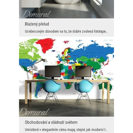
Blažený přelud
Učebnicovým důvodem na to, že dobře zvolená fototapeta vytváří ne jenom požadovanou atmosféru, al...
Obchodování a vládnutí světem
Umístěné v elegantním rámu mapy, stejně jak moderní tak i pokryté historickou sépií, už od dávnýc...