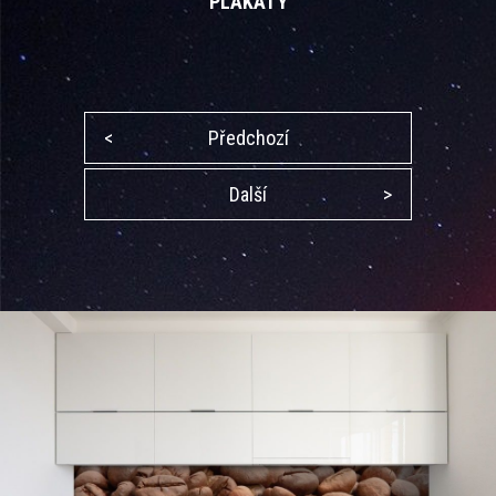
PLAKÁTY
<
Předchozí
Další
>