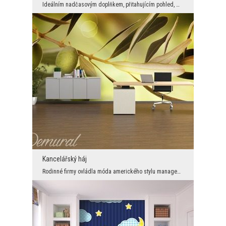
Ideálním nadčasovým doplňkem, přitahujícím pohled, může být most umístěný do dekoračního rámu fot...
Kancelářský háj
Rodinné firmy ovládla móda amerického stylu managementu. A možná by nebylo špatné, být o krok vpř...