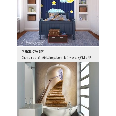
Mandalové sny
Chcete na zeď dětského pokoje obrázkovou výšivku? Proč ne! Zvlášt, když se v tomto segmentu noční...