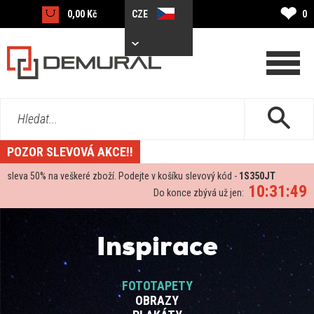
❤
0,00 Kč
CZE
0
Hledat...
POZOR SLEVOVÁ AKCE!!
sleva
50%
na veškeré zboží. Podejte v košíku slevový kód -
1S350JT
10:31:48
Do konce zbývá už jen:
Inspirace
FOTOTAPETY
OBRAZY