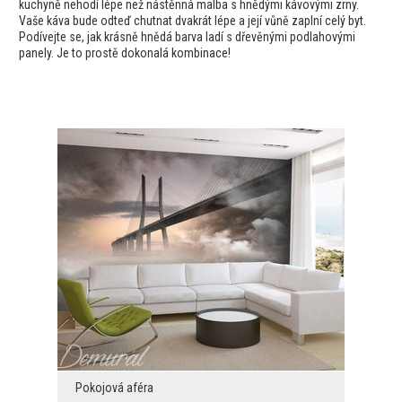
kuchyně nehodí lépe než nástěnná malba s hnědými kávovými zrny.
Vaše káva bude odteď chutnat dvakrát lépe a její vůně zaplní celý byt.
Podívejte se, jak krásně hnědá barva ladí s dřevěnými podlahovými
panely. Je to prostě dokonalá kombinace!
Pokojová aféra