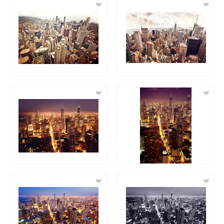
❤
❤
❤
❤
❤
❤