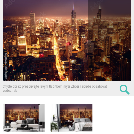
Chyťte obraz přesouvejte levým tlačítkem myší
Zboží nebude obsahovat
vodoznak