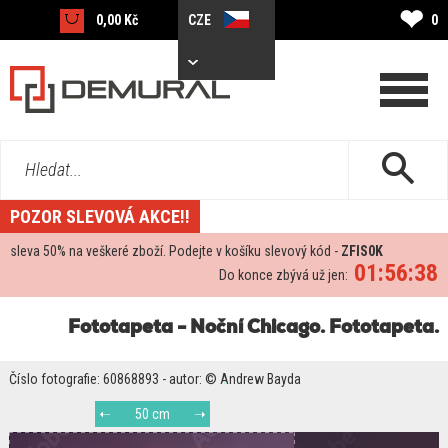
❤
0,00 Kč
CZE
0
Hledat...
POZOR SLEVOVÁ AKCE!!
sleva
50%
na veškeré zboží. Podejte v košíku slevový kód -
ZFIS0K
01:56:37
Do konce zbývá už jen:
Fototapeta - Noční Chicago. Fototapeta.
Číslo fotografie: 60868893 - autor: © Andrew Bayda
50 cm