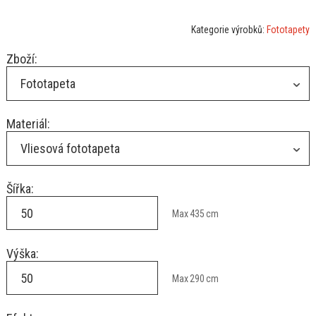
Kategorie výrobků:
Fototapety
Zboží:
Fototapeta
Materiál:
Vliesová fototapeta
Šířka:
Max
435
cm
Výška:
Max
290
cm