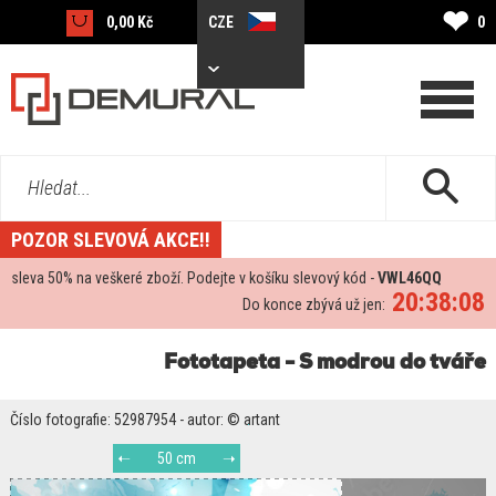
❤
0,00 Kč
CZE
0
Hledat...
POZOR SLEVOVÁ AKCE!!
sleva
50%
na veškeré zboží. Podejte v košíku slevový kód -
VWL46QQ
20:38:08
Do konce zbývá už jen:
Fototapeta - S modrou do tváře
Číslo fotografie: 52987954 - autor: © artant
50 cm