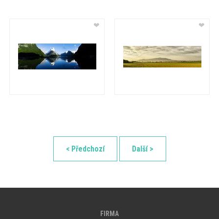
❤
❤
< Předchozí
Další >
FIRMA