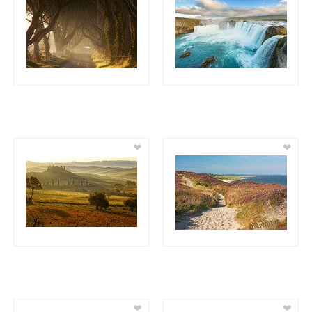
❤
❤
❤
❤