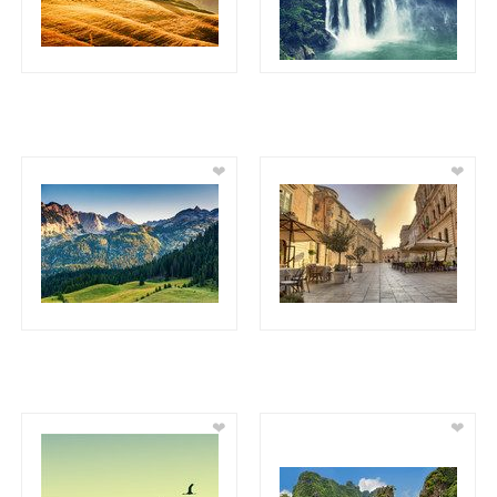
❤
❤
❤
❤