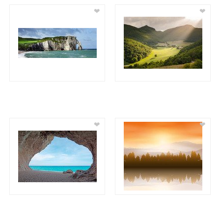
❤
❤
❤
❤