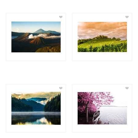
❤
❤
❤
❤