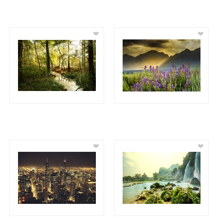
❤
❤
❤
❤