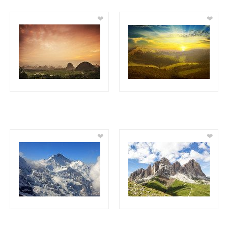
❤
❤
❤
❤