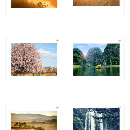
❤
❤
❤
❤