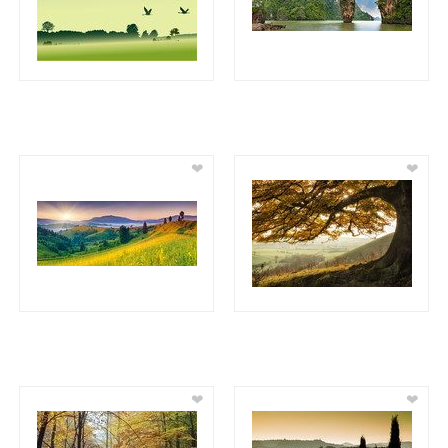
❤
❤
❤
❤