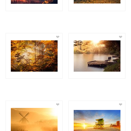
❤
❤
❤
❤