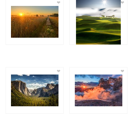
❤
❤
❤
❤