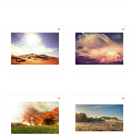
❤
❤
❤
❤