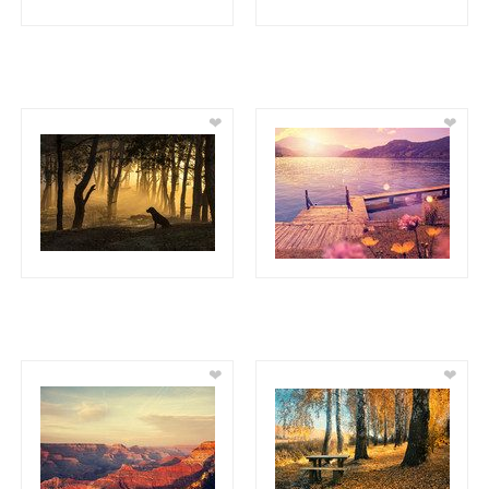
❤
❤
❤
❤