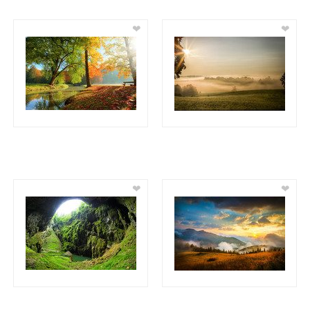
❤
❤
❤
❤