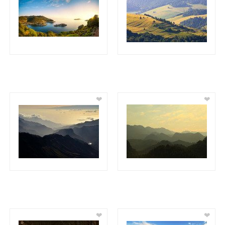
❤
❤
❤
❤