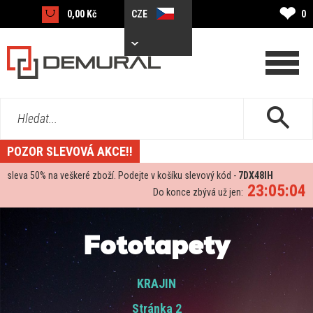
❤
0,00 Kč
CZE
0
Hledat...
POZOR SLEVOVÁ AKCE!!
sleva
50%
na veškeré zboží. Podejte v košíku slevový kód -
7DX48IH
23:05:03
Do konce zbývá už jen:
Fototapety
KRAJIN
Stránka 2