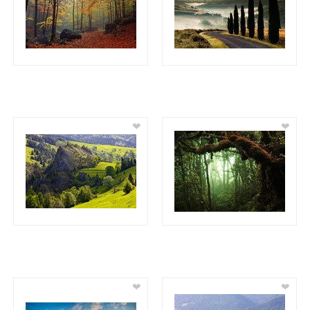
❤
❤
❤
❤