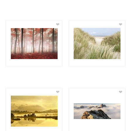
❤
❤
❤
❤