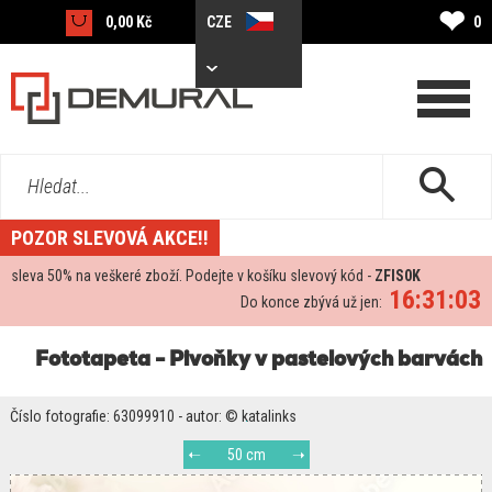
❤
0,00 Kč
CZE
0
Hledat...
POZOR SLEVOVÁ AKCE!!
sleva
50%
na veškeré zboží. Podejte v košíku slevový kód -
ZFIS0K
16:31:03
Do konce zbývá už jen:
Fototapeta - Pivoňky v pastelových barvách
Číslo fotografie: 63099910 - autor: © katalinks
50 cm