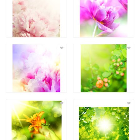
❤
❤
❤
❤