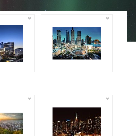
❤
❤
❤
❤