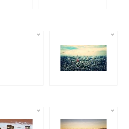
❤
❤
❤
❤