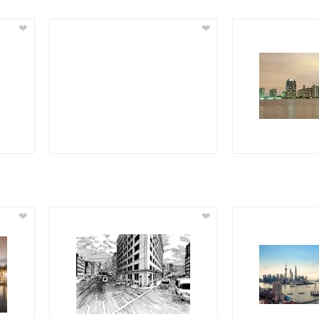
❤
❤
❤
❤