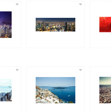
❤
❤
❤
❤