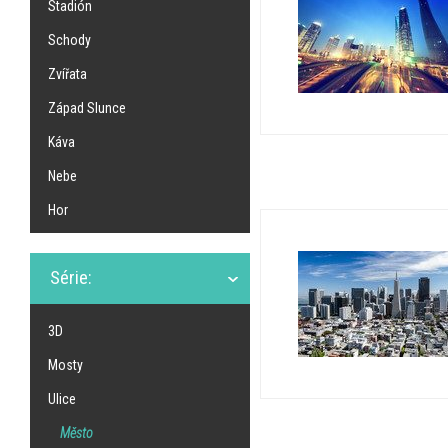
Stadión
Schody
Zvířata
Západ Slunce
Káva
Nebe
Hor
Série:
3D
Mosty
Ulice
Město