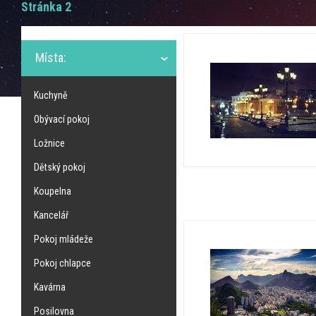
Stránka 2
Místa:
Kuchyně
Obývací pokoj
Ložnice
Dětský pokoj
Koupelna
Kancelář
Pokoj mládeže
Pokoj chlapce
Kavárna
Posilovna