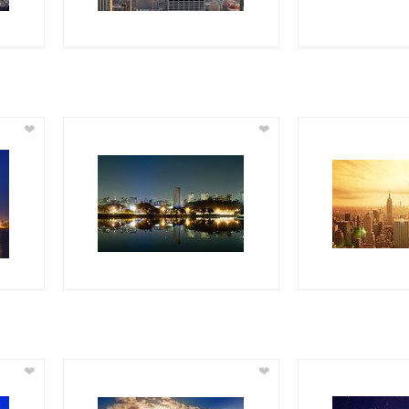
❤
❤
❤
❤