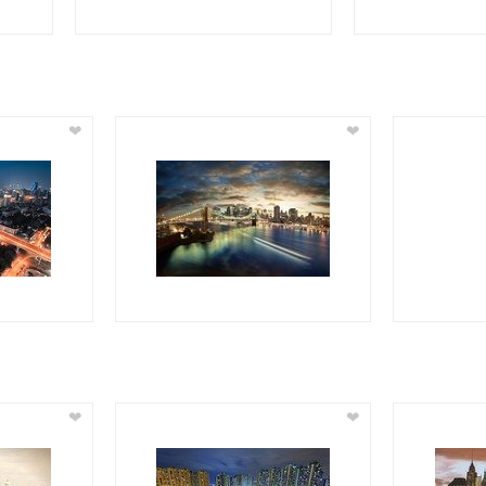
❤
❤
❤
❤