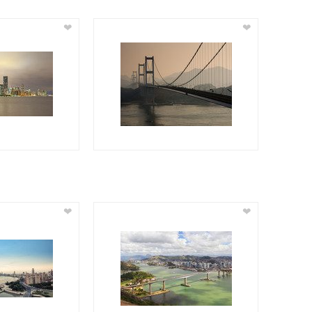
❤
❤
❤
❤