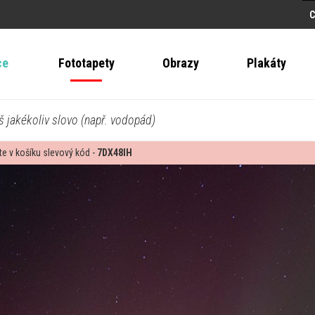
ce
Fototapety
Obrazy
Plakáty
š jakékoliv slovo (např. vodopád)
te v košíku slevový kód -
7DX48IH