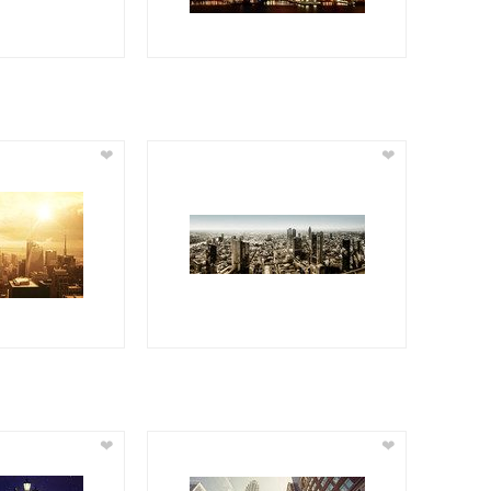
❤
❤
❤
❤