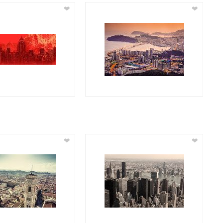
❤
❤
❤
❤