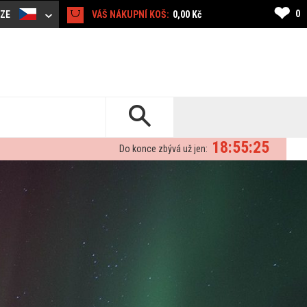
❤
0
CZE
VÁŠ NÁKUPNÍ KOŠ:
0,00 Kč
18:55:24
Do konce zbývá už jen: