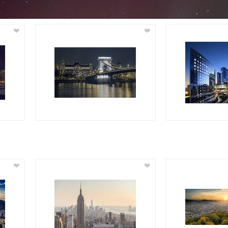
❤
❤
❤
❤