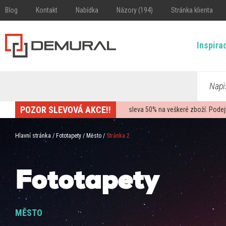
Blog
Kontakt
Nabídka
Názory (194)
Stránka klienta
Inspira
Napi
POZOR SLEVOVÁ AKCE!!
sleva
50%
na veškeré zboží. Podej
Hlavní stránka
/
Fototapety
/
Město
/
Stránka 2
Fototapety
MĚSTO