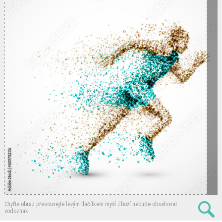
Chyťte obraz přesouvejte levým tlačítkem myší
Zboží nebude obsahovat
vodoznak