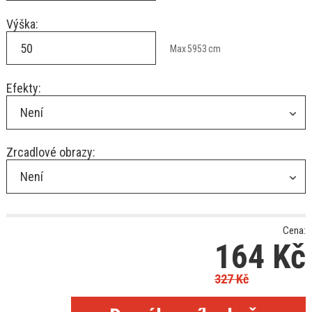
Výška:
Max
5953
cm
Efekty:
Není
Zrcadlové obrazy:
Není
Cena:
164
Kč
327
Kč