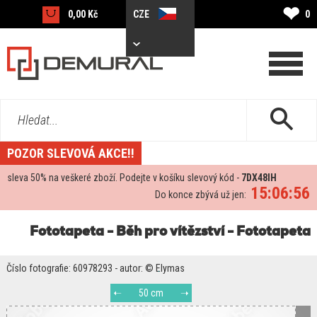
❤
0,00 Kč
CZE
0
Hledat...
POZOR SLEVOVÁ AKCE!!
sleva
50%
na veškeré zboží. Podejte v košíku slevový kód -
7DX48IH
15:06:55
Do konce zbývá už jen:
Fototapeta - Běh pro vítězství - Fototapeta
Číslo fotografie: 60978293 - autor: © Elymas
50 cm