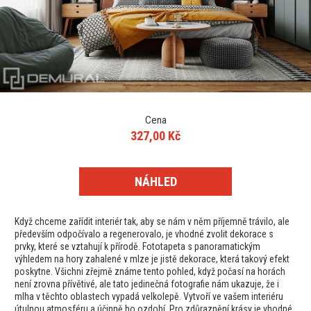
Cena
327,00 Kč
NÁHLED
Když chceme zařídit interiér tak, aby se nám v něm příjemně trávilo, ale
především odpočívalo a regenerovalo, je vhodné zvolit dekorace s
prvky, které se vztahují k přírodě. Fototapeta s panoramatickým
výhledem na hory zahalené v mlze je jistě dekorace, která takový efekt
poskytne. Všichni zřejmě známe tento pohled, když počasí na horách
není zrovna přívětivé, ale tato jedinečná fotografie nám ukazuje, že i
mlha v těchto oblastech vypadá velkolepě. Vytvoří ve vašem interiéru
útulnou atmosféru a účinně ho ozdobí. Pro zdůraznění krásy je vhodné