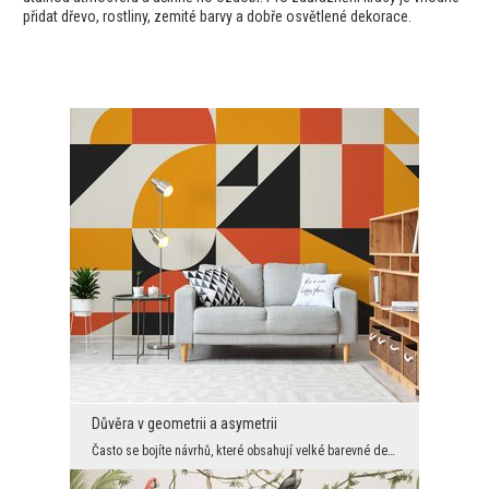
přidat dřevo, rostliny, zemité barvy a dobře osvětlené dekorace.
Důvěra v geometrii a asymetrii
Často se bojíte návrhů, které obsahují velké barevné detaily. Rádi bychom vás však motivovali k v...