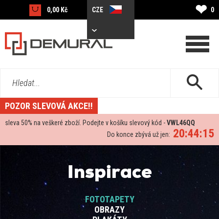
❤
0,00 Kč
CZE
0
Hledat...
POZOR SLEVOVÁ AKCE!!
sleva
50%
na veškeré zboží. Podejte v košíku slevový kód -
VWL46QQ
20:44:15
Do konce zbývá už jen:
Inspirace
FOTOTAPETY
OBRAZY