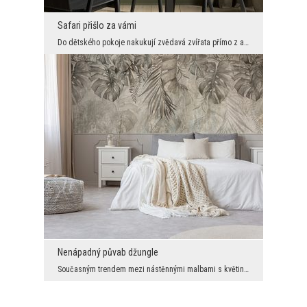
Safari přišlo za vámi
Do dětského pokoje nakukují zvědavá zvířata přímo z afrického safari. Jsou uspořádány poměrně při...
Nenápadný půvab džungle
Současným trendem mezi nástěnnými malbami s květinovými motivy jsou listy a liány visící shora ze...