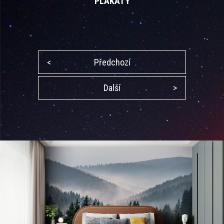
PLAKÁTY
<
Předchozí
Další
>