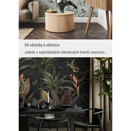
Od větvičky k větvičce
Jedním z nejmódnějších interiérových trendů současnosti jsou všechny odkazy na přírodu. Vážíme si...