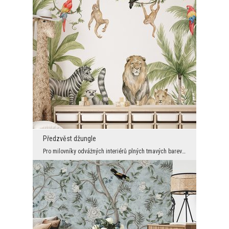
Předzvěst džungle
Pro milovníky odvážných interiérů plných tmavých barev máme něco speciálního. Na černém pozadí ro...