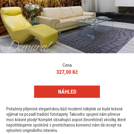
Cena
327,00 Kč
NÁHLED
Potažený příjemně elegantskou kůží moderní nábytek se bude krásně
výjímat na pozadí tradiční fototapety. Takovéto spojení nám přinese
moc krásné plody! Komplet obsahující aspoň (teoretičně) věcičky, které
nepotřebujeme společně s promíchanou konvencí nám dá recept na
vytvoření originálního interiéru.