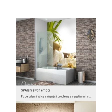
SPAlení zlých emocí
Po celodenní válce s různými problémy a negativními myšlenkami, přišel čas na očištění se od těch...