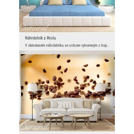
Náhrdelník z Atolu
V obmotaném náhrdelníku se srdcem vytvořeným z tropických palem. V jeho středu se leží jedno z ne...