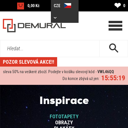
❤
0,00 Kč
CZE
0
Hledat...
POZOR SLEVOVÁ AKCE!!
sleva
50%
na veškeré zboží. Podejte v košíku slevový kód -
VWL46QQ
15:55:19
Do konce zbývá už jen:
Inspirace
FOTOTAPETY
OBRAZY