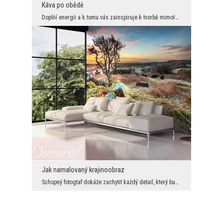
Káva po obědě
Doplňí energii a k tomu vás zainspiruje k tvorbě mimořádných nástěnných dekorací. Může být výjmeč...
Jak namalovaný krajinoobraz
Schopný fotogtaf dokáže zachytit každý detail, který bude do nekonečna připomínat pohádkově ručně...