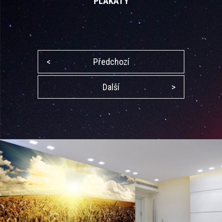
PLAKÁTY
<
Předchozí
Další
>