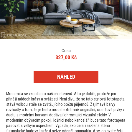
Cena
327,00 Kč
NÁHLED
Modernita se vkradla do našich interiérů. A to je dobře, protože jim
přináší nádech krásy a svěžesti. Není divu, že se tato stylová fototapeta
stává volbou stále se zvětšujícího počtu příjemců. Zajímavé barvy
rozhodly o tom, že je tento model extrémně originální, oranžové prvky v
duetu s modrými barvami dodávají ohromující vizuální efekty. V
moderním obývacím pokoji, ložnici nebo kanceláři bude tato fototapeta
pasovat s velkým úspěchem. Vypadá jako celá zasklená stěna
futuristické budovy, takže jí nelze odepřít originalitu. A vy, co byste řekli