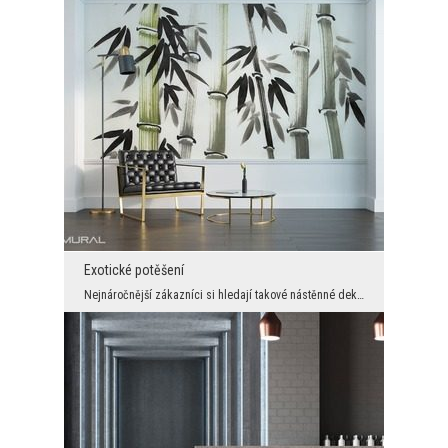
Exotické potěšení
Nejnáročnější zákazníci si hledají takové nástěnné dekorace, díky nimž mohou do svých prostor vné...