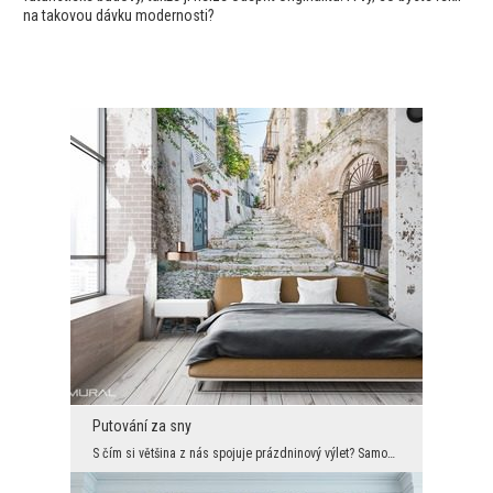
na takovou dávku modernosti?
Putování za sny
S čím si většina z nás spojuje prázdninový výlet? Samozřejmě s prohlídkami, s klidnými procházkam...