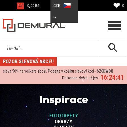
❤
0,00 Kč
CZE
0
Hledat...
POZOR SLEVOVÁ AKCE!!
sleva
50%
na veškeré zboží. Podejte v košíku slevový kód -
SZ0DWDX
16:24:40
Do konce zbývá už jen:
Inspirace
FOTOTAPETY
OBRAZY