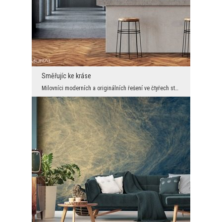
Směřujíc ke kráse
Milovníci moderních a originálních řešení ve čtyřech stěnách si vždy vyberou takové možnosti, kte...