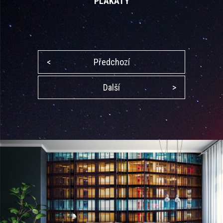
PLAKÁTY
<
Předchozí
Další
>