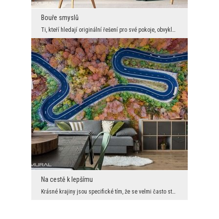
Bouře smyslů
Ti, kteří hledají originální řešení pro své pokoje, obvykle volí surová řešení, abstraktní vzory ...
Na cestě k lepšímu
Krásné krajiny jsou specifické tím, že se velmi často stávají hlavním dekorativním prvkem v polsk...