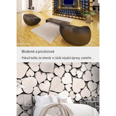
Moderně a prostorově
Pokud tušíte, že interiér si žádá nějaké úpravy, zaměřte se na nápady jako např. fototapetu s mod...