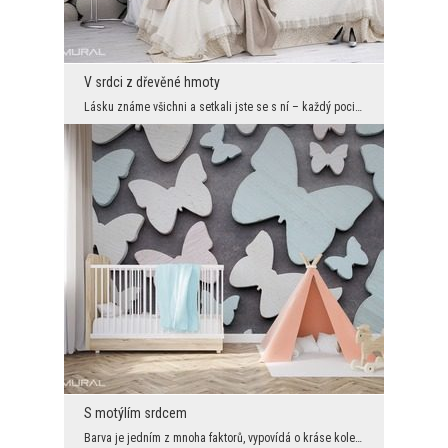
V srdci z dřevěné hmoty
Lásku známe všichni a setkali jste se s ní – každý pocit nahromaděný v člověku si zaslouží mimořá...
S motýlím srdcem
Barva je jedním z mnoha faktorů, vypovídá o kráse kolem Nás. Chcete-li změnit interiér místnosti ...