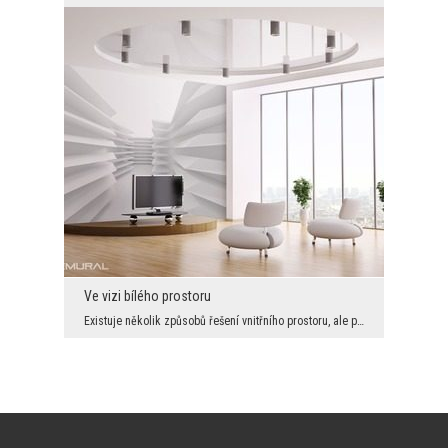
Ve vizi bílého prostoru
Existuje několik způsobů řešení vnitřního prostoru, ale pokud budete chtít změnit interiér bez tr...