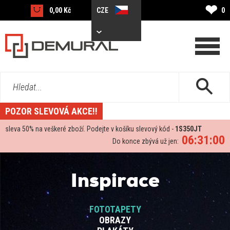
❤
0,00 Kč
CZE
0
Hledat...
POZOR SLEVOVÁ AKCE!!
sleva
50%
na veškeré zboží. Podejte v košíku slevový kód -
1S350JT
06:31:00
Do konce zbývá už jen:
Inspirace
FOTOTAPETY
OBRAZY