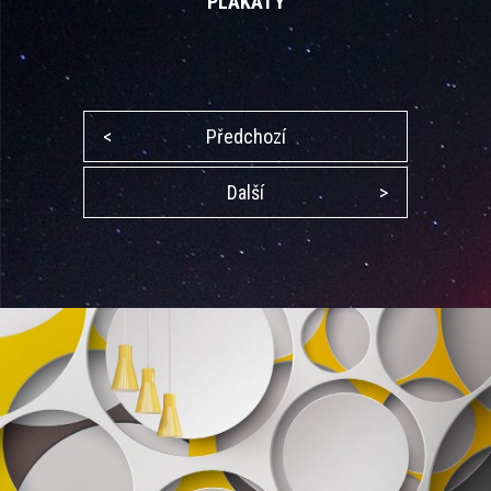
PLAKÁTY
<
Předchozí
Další
>