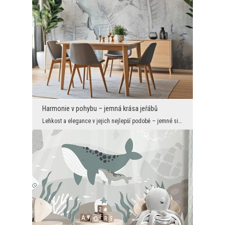
Harmonie v pohybu – jemná krása jeřábů
Lehkost a elegance v jejich nejlepší podobě – jemné siluety jeřábů se vznášejí ve vzduchu a vytvá...