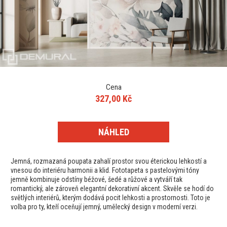
Cena
327,00 Kč
NÁHLED
Jemná, rozmazaná poupata zahalí prostor svou éterickou lehkostí a
vnesou do interiéru harmonii a klid. Fototapeta s pastelovými tóny
jemně kombinuje odstíny béžové, šedé a růžové a vytváří tak
romantický, ale zároveň elegantní dekorativní akcent. Skvěle se hodí do
světlých interiérů, kterým dodává pocit lehkosti a prostornosti. Toto je
volba pro ty, kteří oceňují jemný, umělecký design v moderní verzi.