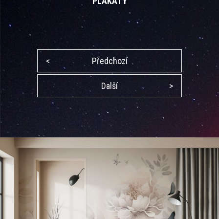
PLAKÁTY
<
Předchozí
Další
>