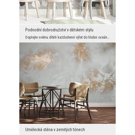
Podvodní dobrodružství v dětském stylu
Dopřejte svému dítěti každodenní výlet do hlubin oceánu - fototapeta s okouzlujícím motivem velry...
Umělecká stěna v zemitých tónech