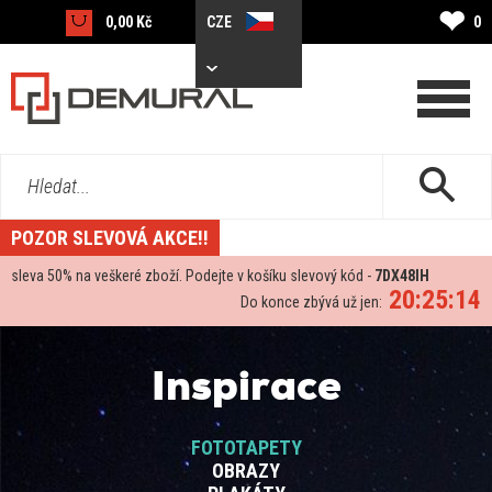
❤
0,00 Kč
CZE
0
Hledat...
POZOR SLEVOVÁ AKCE!!
sleva
50%
na veškeré zboží. Podejte v košíku slevový kód -
7DX48IH
20:25:14
Do konce zbývá už jen:
Inspirace
FOTOTAPETY
OBRAZY