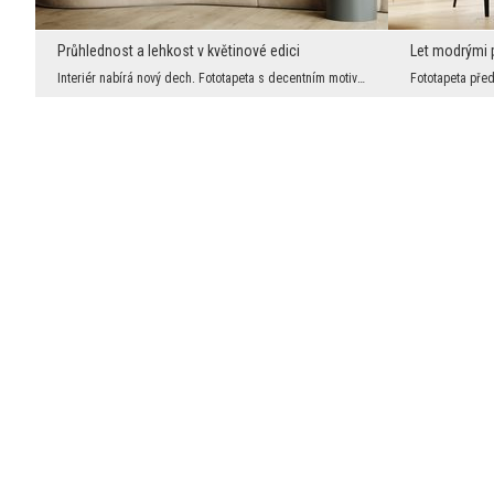
Průhlednost a lehkost v květinové edici
Let modrými 
Interiér nabírá nový dech. Fototapeta s decentním motivem poloprůhledných květin je kombinací jem...