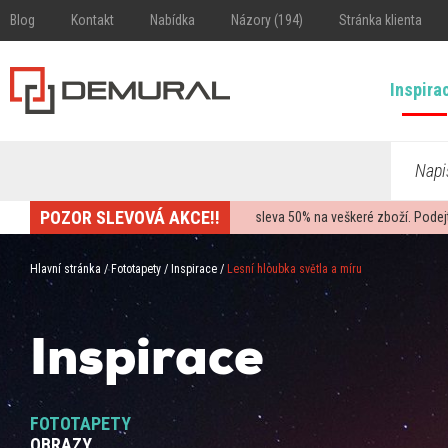
Blog
Kontakt
Nabídka
Názory (194)
Stránka klienta
Inspira
Napi
POZOR SLEVOVÁ AKCE!!
sleva
50%
na veškeré zboží. Podej
Hlavní stránka
/
Fototapety
/
Inspirace
/
Lesní hloubka světla a míru
Inspirace
FOTOTAPETY
OBRAZY