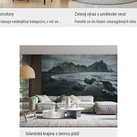
prostory
Zelený výraz v umělecké verzi
Fototapeta představuje neobvyklou kompozici, v níž se abstraktní tvar ptáka vznáší ve vzduchu nad...
Islandská krajina s černou pláží