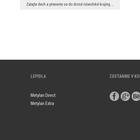
Zatajte dech a přeneste se do drsné islandské krajiny, kde se dramatické útesy setkávají s bezbře...
LEPIDLA
ZŮSTAŇME V K
Metylan Direct
Metylan Extra