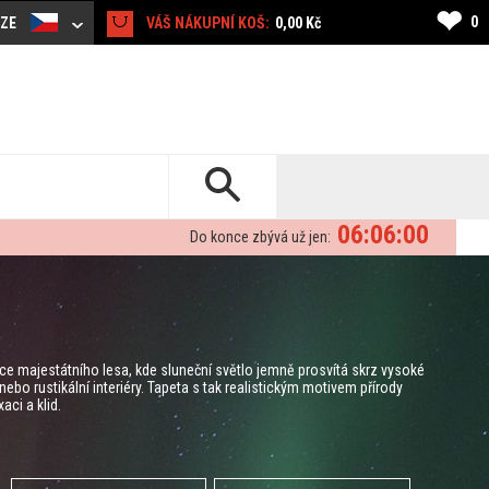
❤
0
CZE
VÁŠ NÁKUPNÍ KOŠ:
0,00 Kč
06:05:59
Do konce zbývá už jen:
dce majestátního lesa, kde sluneční světlo jemně prosvítá skrz vysoké
ebo rustikální interiéry. Tapeta s tak realistickým motivem přírody
aci a klid.