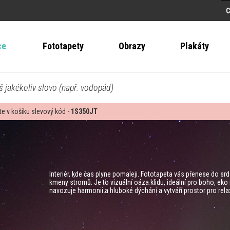
ce
Fototapety
Obrazy
Plakáty
š jakékoliv slovo (např. vodopád)
te v košíku slevový kód -
1S350JT
Interiér, kde čas plyne pomaleji. Fototapeta vás přenese do sr
kmeny stromů. Je to vizuální oáza klidu, ideální pro boho, eko n
navozuje harmonii a hluboké dýchání a vytváří prostor pro relax