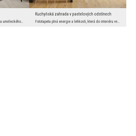
Kuchyňská zahrada v pastelových odstínech
Ponořte se do hlubin smaragdových tónů a uměleckého rozmazání – tato fototapeta vnáší do interiér...
Fototapeta plná energie a lehkosti, která do interiéru vnese nádech jarního optimismu. Kreslené, ...