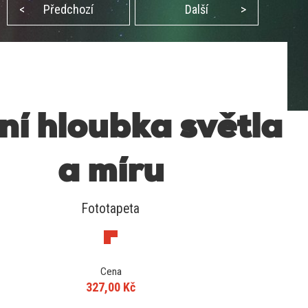
<
Předchozí
Další
>
ní hloubka světla
a míru
Fototapeta
Cena
327,00 Kč