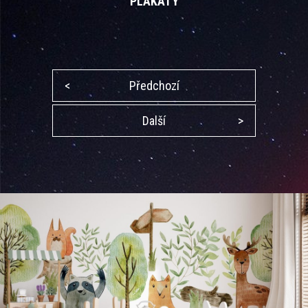
PLAKÁTY
<
Předchozí
Další
>