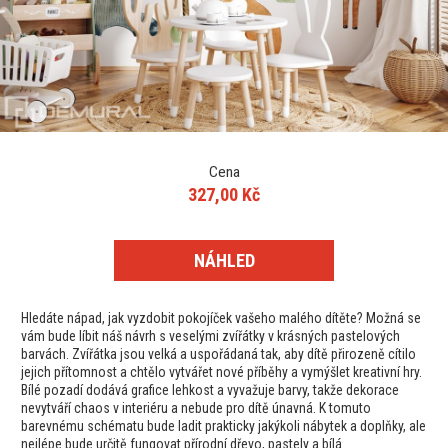
Cena
327,00 Kč
NÁHLED
Hledáte nápad, jak vyzdobit pokojíček vašeho malého dítěte? Možná se
vám bude líbit náš návrh s veselými zvířátky v krásných pastelových
barvách. Zvířátka jsou velká a uspořádaná tak, aby dítě přirozeně cítilo
jejich přítomnost a chtělo vytvářet nové příběhy a vymýšlet kreativní hry.
Bílé pozadí dodává grafice lehkost a vyvažuje barvy, takže dekorace
nevytváří chaos v interiéru a nebude pro dítě únavná. K tomuto
barevnému schématu bude ladit prakticky jakýkoli nábytek a doplňky, ale
nejlépe bude určitě fungovat přírodní dřevo, pastely a bílá.