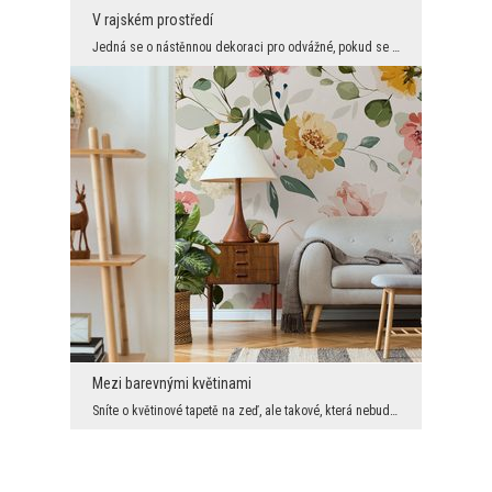
V rajském prostředí
Jedná se o nástěnnou dekoraci pro odvážné, pokud se bavíme o použití na celou velkou stěnu. Obsah...
Mezi barevnými květinami
Sníte o květinové tapetě na zeď, ale takové, která nebude dominovat prostoru a příliš rychle neom...