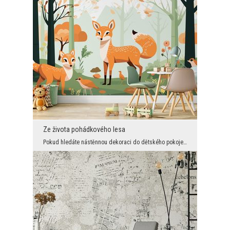
Ze života pohádkového lesa
Pokud hledáte nástěnnou dekoraci do dětského pokoje, která vnese do interiéru spoustu radosti a z...