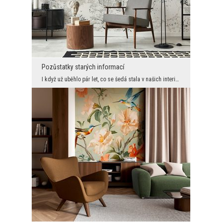
Pozůstatky starých informací
I když už uběhlo pár let, co se šedá stala v našich interiérech módou, je třeba přiznat, že je st...