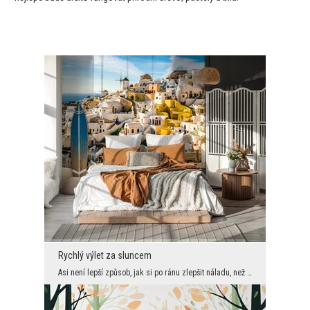
Rychlý výlet za sluncem
Asi není lepší způsob, jak si po ránu zlepšit náladu, než zeď ozdobená tak prosluněnou krajinou. ...