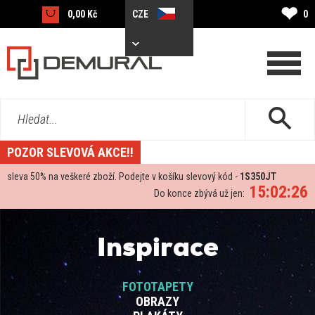
❤
0,00 Kč
CZE
0
Hledat...
POZOR SLEVOVÁ AKCE!!
sleva
50%
na veškeré zboží. Podejte v košíku slevový kód -
1S350JT
15:02:25
Do konce zbývá už jen:
Inspirace
FOTOTAPETY
OBRAZY