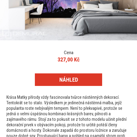
Cena
327,00 Kč
NÁHLED
Krása Matky přírody vždy fascinovala tvůrce nástěnných dekorací.
Tentokrát se to stalo. Výsledkem je jedinečná nástěnná malba, jejíž
popularita roste nebývalým tempem. Není to překvapivé, protože se
jedná o velmi úspěšnou kombinaci krásných barev, pilnosti a
zajímavého rámu. Stojí za to pokusit se z tohoto modelu učinit přední
dekorační prvek v obývacím pokoji, protože to určitě potěší členy
domácnosti a hosty. Dokonale zapadá do prostoru ložnice a zaručuje
pouze dobré sny. Prostupující barvy a pohled na osamělý strom proti