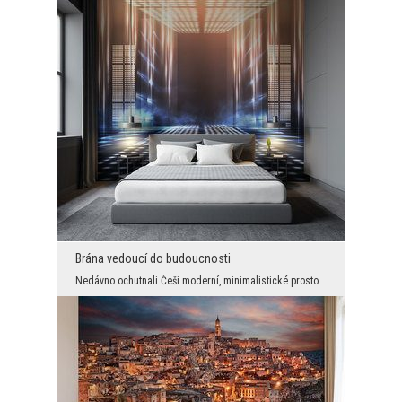
Brána vedoucí do budoucnosti
Nedávno ochutnali Češi moderní, minimalistické prostory vybavené velkou dávkou jednoduchosti. Sto...