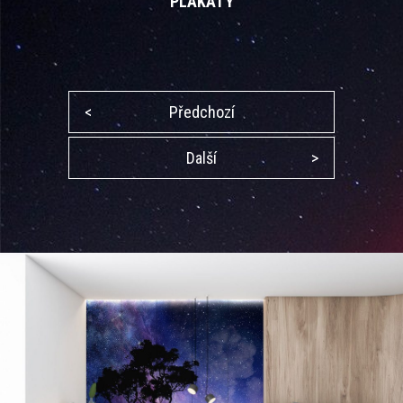
PLAKÁTY
<
Předchozí
Další
>