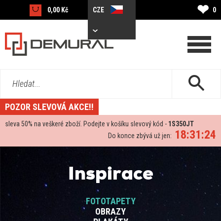
❤
0,00 Kč
CZE
0
Hledat...
POZOR SLEVOVÁ AKCE!!
sleva
50%
na veškeré zboží. Podejte v košíku slevový kód -
1S350JT
18:31:23
Do konce zbývá už jen:
Inspirace
FOTOTAPETY
OBRAZY