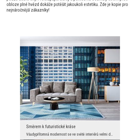
obloze plné hvězd dokáže potěšit jakoukoli estetiku. Zde je kopie pro
nejnáročnější zákazníky!
Směrem k futuristické kráse
Všudypřítomná modernost se ve světě interiérů velmi dobře daří a Češi ji upřímně milovali. Jednod...