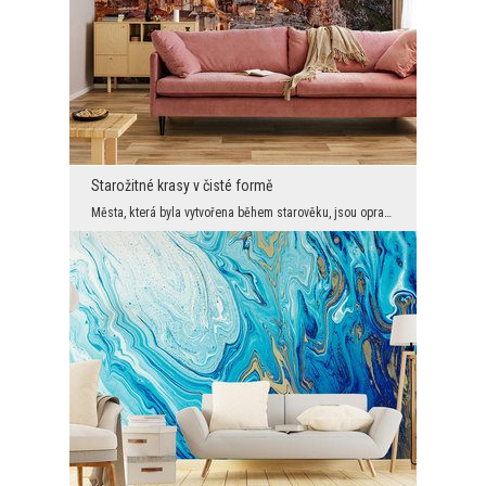
Starožitné krasy v čisté formě
Města, která byla vytvořena během starověku, jsou opravdu nádherná. Jejich struktura je obvykle p...