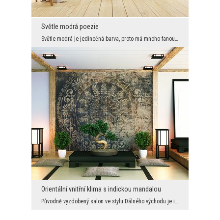
Světle modrá poezie
Světle modrá je jedinečná barva, proto má mnoho fanoušků. Často se stává hlavní barvou u stylovýc...
Orientální vnitřní klima s indickou mandalou
Původně vyzdobený salon ve stylu Dálného východu je ideálním prostředím pro skvělou mandalu. Kraj...