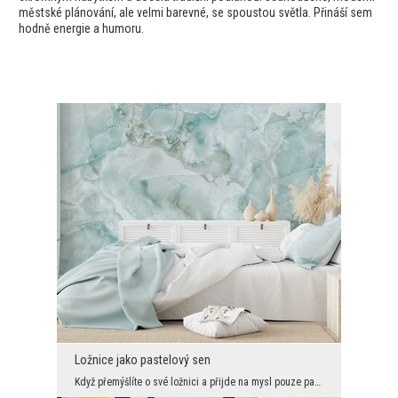
městské plánování, ale velmi barevné, se spoustou světla. Přináší sem
hodně energie a humoru.
Ložnice jako pastelový sen
Když přemýšlíte o své ložnici a přijde na mysl pouze pastely a bělost, znamená to, že byste rádi ...