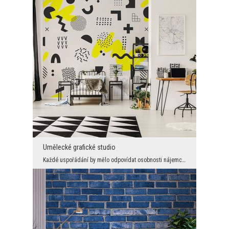
Umělecké grafické studio
Každé uspořádání by mělo odpovídat osobnosti nájemce, odrážet jeho temperament a energii. Teprve ...