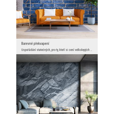
Barevné překvapení
Uspořádání statečných, pro ty, kteří si cení velkolepých efektů, prvek překvapení a originality n...