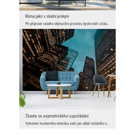
Klima jako v skalní jeskyni
Při přípravě vašeho obývacího prostoru byste měli získat nápady od přírody. To vám umožní vytváře...
Zbavte se asymetrického uspořádání
Vytvoření moderního interiéru není jen výběr módního nábytku a jeho obklopení různými šedými odst...