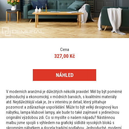
Cena
327,00 Kč
NÁHLED
V moderních aranžmá je důležitých několik pravidel. Měl by být poměrně
jednoduchý a ekonomický, v módních barvách, s kvalitními materiály
atd. Nejdůležitější však je, že v interiéru je detail, který přitahuje
pozornost a zdůrazňuje uspořádání. Může to být velký designový kus
nábytku, lampa klubové lampy, ale bude to také zajímavé s jedinečnou
originální výzdobou zdi. Co si myslíte o našem nápadu? Nástěnnou
malbu jsme spojili s výhledem na grafický sídliště vysokých bloků s
skromným nábytkem a docela tradiční podlahou. Jednoduché, moderní