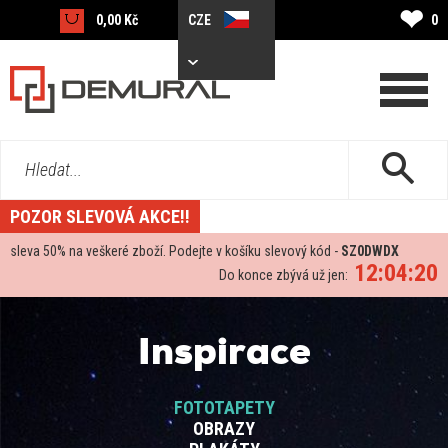
❤
0,00 Kč
CZE
0
Hledat...
POZOR SLEVOVÁ AKCE!!
sleva
50%
na veškeré zboží. Podejte v košíku slevový kód -
SZ0DWDX
12:04:19
Do konce zbývá už jen:
Inspirace
FOTOTAPETY
OBRAZY