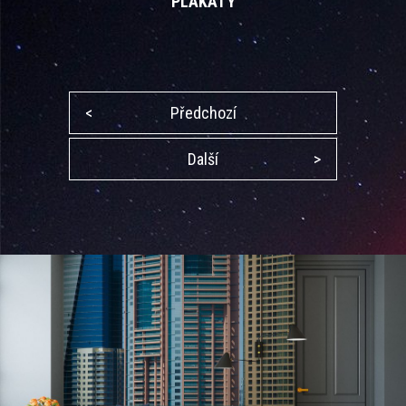
PLAKÁTY
<
Předchozí
Další
>