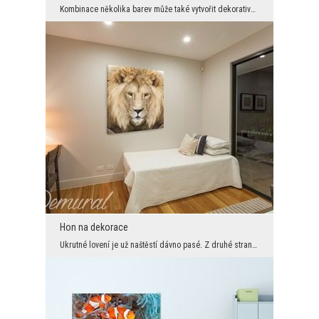
Kombinace několika barev může také vytvořit dekorativní prvek. Tady máme hlavně zelenou a fialovo...
Hon na dekorace
Ukrutné lovení je už naštěstí dávno pasé. Z druhé strany je móda afrických suvenýrů stále na vzes...