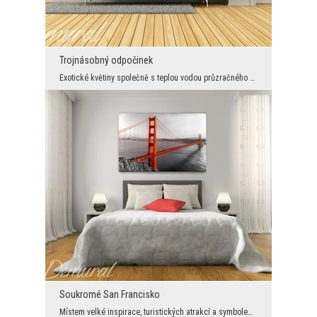
Trojnásobný odpočinek
Exotické květiny společně s teplou vodou průzračného moře. Vystačí pouze pár slov, které zapůsobí...
Soukromé San Francisko
Místem velké inspirace, turistických atrakcí a symbolem San Franciska, k tomu ještě třeba zmínit,...