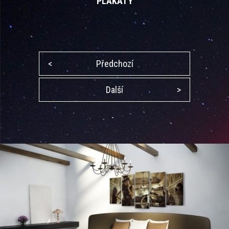
PLAKÁTY
<
Předchozí
Další
>