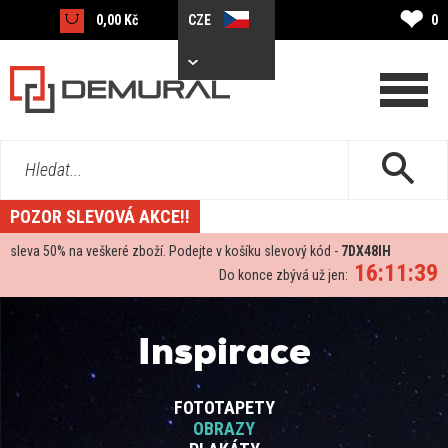
❤
0,00 Kč
CZE
0
Hledat...
POZOR SLEVOVÁ AKCE!!
sleva
50%
na veškeré zboží. Podejte v košíku slevový kód -
7DX48IH
16:11:39
Do konce zbývá už jen:
Inspirace
FOTOTAPETY
OBRAZY