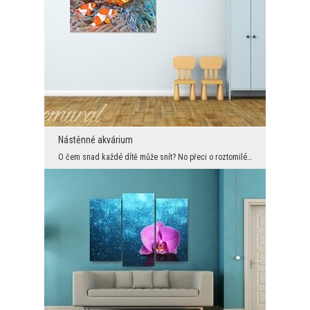
Nástěnné akvárium
O čem snad každé dítě může snít? No přeci o roztomilém zvířátku. A ještě k tomu o mazlíčkovy, kte...