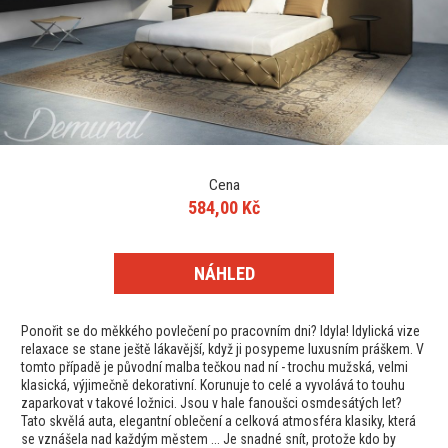
Cena
584,00 Kč
NÁHLED
Ponořit se do měkkého povlečení po pracovním dni? Idyla! Idylická vize
relaxace se stane ještě lákavější, když ji posypeme luxusním práškem. V
tomto případě je původní malba tečkou nad ní - trochu mužská, velmi
klasická, výjimečně dekorativní. Korunuje to celé a vyvolává to touhu
zaparkovat v takové ložnici. Jsou v hale fanoušci osmdesátých let?
Tato skvělá auta, elegantní oblečení a celková atmosféra klasiky, která
se vznášela nad každým městem ... Je snadné snít, protože kdo by