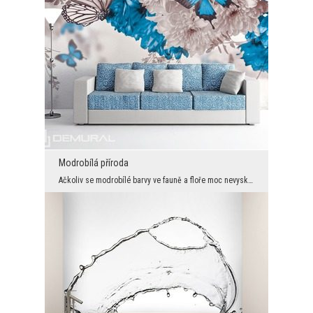
Modrobílá příroda
Ačkoliv se modrobílé barvy ve fauně a floře moc nevyskytují to je vlastně jednak možné poskládat ...