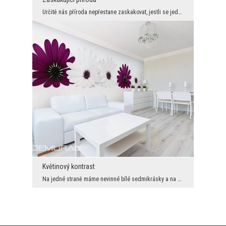
Určitě nás příroda nepřestane zaskakovat, jestli se jedná o designové možnosti. Dokonalým příklad...
Květinový kontrast
Na jedné straně máme nevinné bílé sedmikrásky a na druhé urputné a vášnivé fialky. A i když se mů...