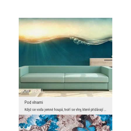
Pod vlnami
Když se voda jemně houpá, tvoří se vlny, které přidávají hladině vody na kráse. Nicméně všichni n...