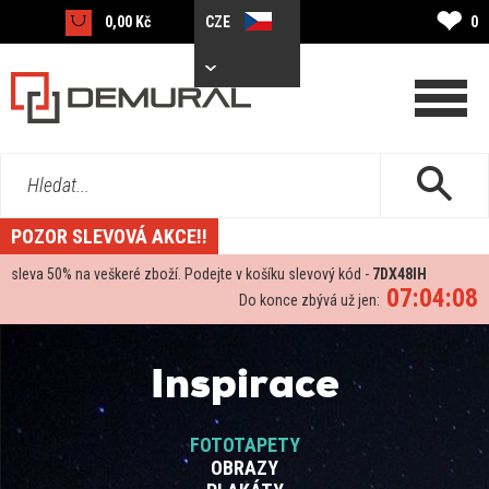
❤
0,00 Kč
CZE
0
Hledat...
POZOR SLEVOVÁ AKCE!!
sleva
50%
na veškeré zboží. Podejte v košíku slevový kód -
7DX48IH
07:04:07
Do konce zbývá už jen:
Inspirace
FOTOTAPETY
OBRAZY