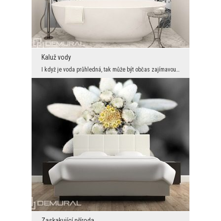
Kaluž vody
I když je voda průhledná, tak může být občas zajímavou, ale především jedinečnou výzdobou. Už jen...
Zaskakující příroda