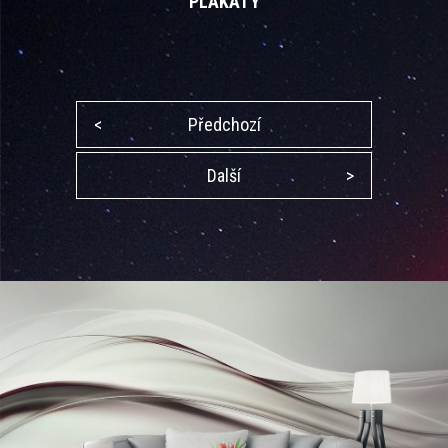
PLAKÁTY
<
Předchozí
Další
>