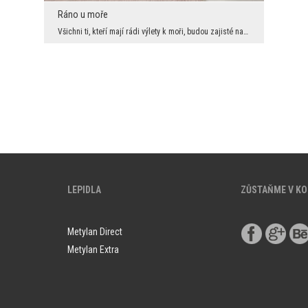
Ráno u moře
Všichni ti, kteří mají rádi výlety k moři, budou zajisté nadšeni tímto úžasným modelem. Fototapet...
LEPIDLA
ZŮSTAŇME V K
Metylan Direct
Metylan Extra