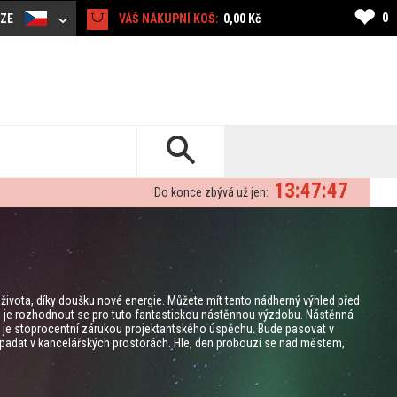
❤
0
CZE
VÁŠ NÁKUPNÍ KOŠ:
0,00 Kč
13:47:46
Do konce zbývá už jen:
ivota, díky doušku nové energie. Můžete mít tento nádherný výhled před
, je rozhodnout se pro tuto fantastickou nástěnnou výzdobu. Nástěnná
i je stoprocentní zárukou projektantského úspěchu. Bude pasovat v
ypadat v kancelářských prostorách. Hle, den probouzí se nad městem,