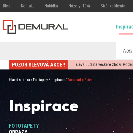
Blog
Kontakt
Nabídka
Názory (194)
Stránka klienta
Inspira
Napi
POZOR SLEVOVÁ AKCE!!
sleva
50%
na veškeré zboží. Podej
Hlavní stránka
/
Fototapety
/
Inspirace
/
Ráno nad městem
Inspirace
FOTOTAPETY
OBRAZY