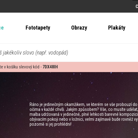
ce
Fototapety
Obrazy
Plakáty
š jakékoliv slovo (např. vodopád)
te v košíku slevový kód -
7DX48IH
Ráno je jedinečným okamžikem, ve kterém se vše probouzí do ž
očima v každé chvíli. Jakým způsobem? Vše, co musíte udělat
malba udržovaná v jedinečné, plné lehkosti barevné kompozic
obývacím pokoji nebo v ložnici, velmi zajímavě bude rovněž v
pozorně si jej prohlédni!