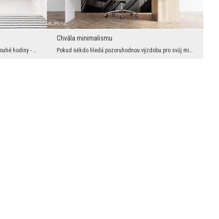
Chvála minimalismu
Fototapeta, na kterou se můžete koykat dlouhé hodiny - to je ona! Tato jedinečná výzdoba byla vyt...
Pokud někdo hledá pozoruhodnou výzdobu pro svůj minimalistický, zařízený s ohromnou dávkou jednod...