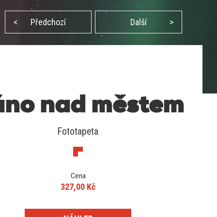
<
Předchozí
Další
>
áno nad městem
Fototapeta
Cena
327,00 Kč