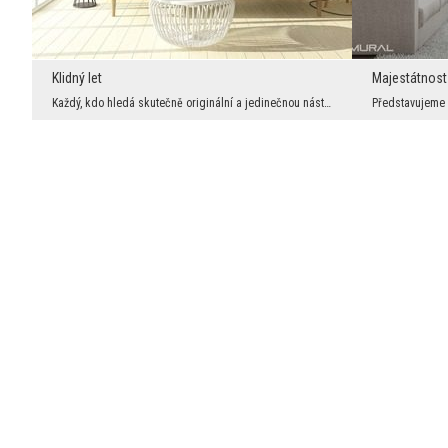
Klidný let
Majestátnost
Každý, kdo hledá skutečně originální a jedinečnou nástěnnou dekoraci, právě našel dokonalé řešení...