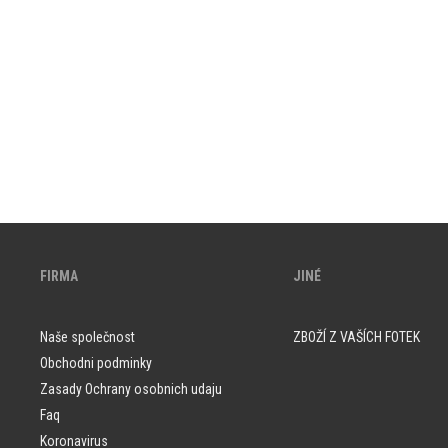
FIRMA
JINÉ
Naše společnost
ZBOŽÍ Z VAŠÍCH FOTEK
Obchodni podminky
Zasady Ochrany osobnich udaju
Faq
Koronavirus