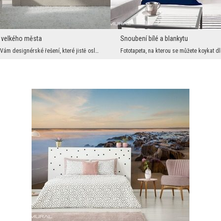
 velkého města
Snoubení bílé a blankytu
Představujeme Vám designérské řešení, které jistě osloví všechny příznivce městské atmosféry. Ten...