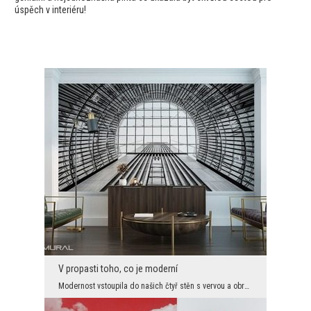
úspěch v interiéru!
V propasti toho, co je moderní
Modernost vstoupila do našich čtyř stěn s vervou a obrovskou energií. A to je dobře, protože díky...