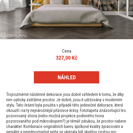
Cena
327,00 Kč
NÁHLED
Trojrozměrné nástěnné dekorace jsou dobré vzhledem k tomu, že díky
nim opticky zvětšíme prostor. Je dobré, jsou-li udržovány v moderním
stylu. Tato řešení byla použita v případě této jedinečné dekorace, která
okouzlí i na ty nejnáročnější příznivce krásy. Fototapeta znázorňující les
pozorovaný shora (nebo možná projekce podivného tvora
pozorovaného pod mikroskopem?) je téměř zárukou, že prostor nabere
charakter. Kombinace originálních barev, špičkové kvality zpracování a
geniální a nejednoznačná pinta se ukázala být skvělou cestou pro