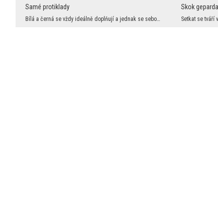
Samé protiklady
Skok gepard
Bílá a černá se vždy ideálně doplňují a jednak se sebou kontrastují. K tomu zde máme čtverce a ko...