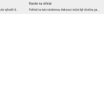
Rande na střeše
Ta nástěnná dekorace vypadá jako by někdo vyhodil do vzduchu velké množství kostek a zastavil čas...
Pohled na tuto nástěnnou dekoraci může být skvělou památkou a zároveň může přivolávat vzpomínky p...