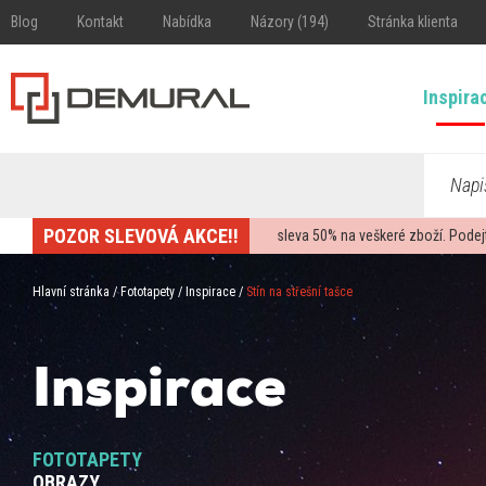
Blog
Kontakt
Nabídka
Názory (194)
Stránka klienta
Inspira
Napi
POZOR SLEVOVÁ AKCE!!
sleva
50%
na veškeré zboží. Podej
Hlavní stránka
/
Fototapety
/
Inspirace
/
Stín na střešní tašce
Inspirace
FOTOTAPETY
OBRAZY