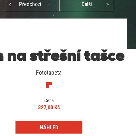
<
Předchozí
Další
>
n na střešní tašce
Fototapeta
Cena
327,00 Kč
NÁHLED