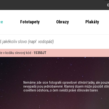
ce
Fototapety
Obrazy
Plakáty
š jakékoliv slovo (např. vodopád)
te v košíku slevový kód -
1S350JT
Nemáme zde sice fotografii opravdové střešní tašky, ale pouze 
nevypadá jsou jednobarevné. Klamný dojem může působit stín kt
osvětlení odshora, o čem svědčí právě stínování barev.