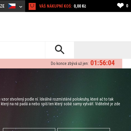
❤
0
CZE
VÁŠ NÁKUPNÍ KOŠ:
0,00 Kč
01:56:03
Do konce zbývá už jen:
vzor stvořený podle ní. Ideálně rozmístěné polokruhy, které ač to tak
erý na ně padá a nebo spíš ten který sobě samy vytváří. Viditelné je zde