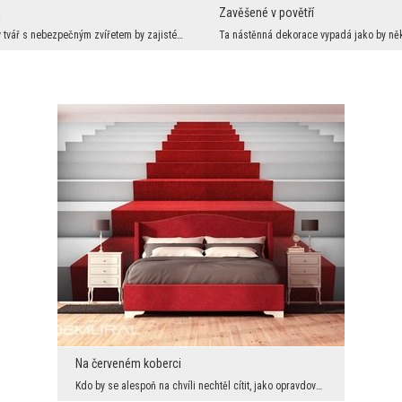
a
Zavěšené v povětří
Setkat se tváří v tvář s nebezpečným zvířetem by zajisté nebylo milé. Jednak prohlížet si tuhle d...
Na červeném koberci
Kdo by se alespoň na chvíli nechtěl cítit, jako opravdová hvězda Hollywood? Díky této dekoraci na...