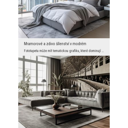
Mramorové a zdivo šílenství v modrém
Fototapeta může mít tematickou grafiku, které dominují konkrétní tvary, ale také může představova...