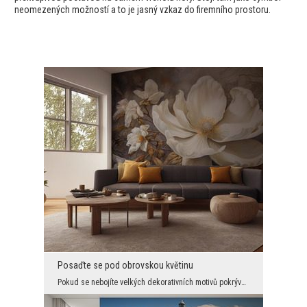
neomezených možností a to je jasný vzkaz do firemního prostoru.
Posaďte se pod obrovskou květinu
Pokud se nebojíte velkých dekorativních motivů pokrývajících celou stěnu, naše grafika vás jistě ...