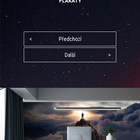
PLAKÁTY
<
Předchozí
Další
>