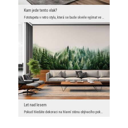
Kam jede tento vlak?
Fototapeta v retro stylu, která se bude skvěle vyjímat ve velkém interiéru. Jeho nepochybnou před...
Let nad lesem
Pokud hledáte dekoraci na hlavní stěnu obývacího pokoje nebo jiného interiéru, která navodí příro...