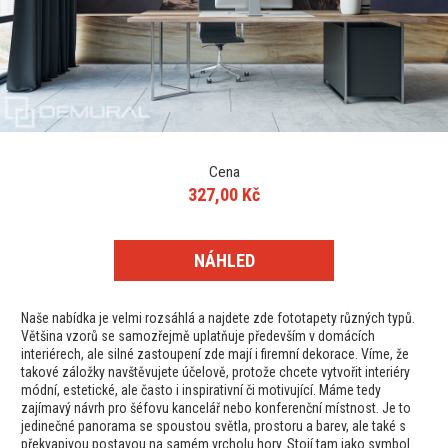
Cena
327,00 Kč
NÁHLED
Naše nabídka je velmi rozsáhlá a najdete zde fototapety různých typů.
Většina vzorů se samozřejmě uplatňuje především v domácích
interiérech, ale silné zastoupení zde mají i firemní dekorace. Víme, že
takové záložky navštěvujete účelově, protože chcete vytvořit interiéry
módní, estetické, ale často i inspirativní či motivující. Máme tedy
zajímavý návrh pro šéfovu kancelář nebo konferenční místnost. Je to
jedinečné panorama se spoustou světla, prostoru a barev, ale také s
překvapivou postavou na samém vrcholu hory. Stojí tam jako symbol