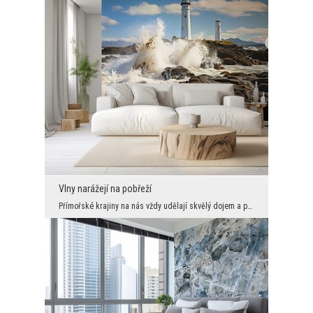
Vlny narážejí na pobřeží
Přímořské krajiny na nás vždy udělají skvělý dojem a příboj vypadá na fotkách vždy skvěle. Nabízí...