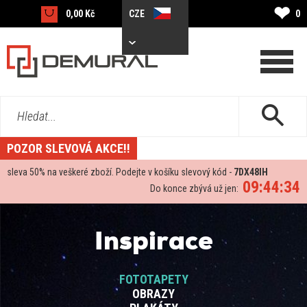
❤
0,00 Kč
CZE
0
Hledat...
POZOR SLEVOVÁ AKCE!!
sleva
50%
na veškeré zboží. Podejte v košíku slevový kód -
7DX48IH
09:44:34
Do konce zbývá už jen:
Inspirace
FOTOTAPETY
OBRAZY