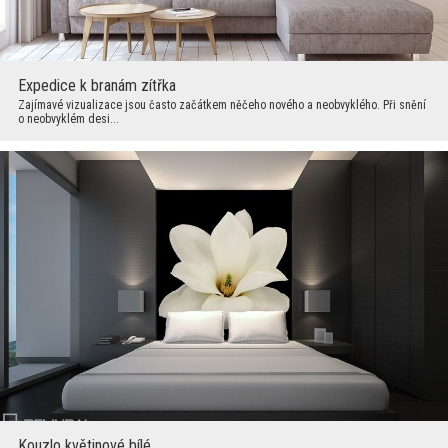
Expedice k branám zítřka
Zajímavé vizualizace jsou často začátkem něčeho nového a neobvyklého. Při snění
o neobvyklém desi...
Kouzlo květinové bílé