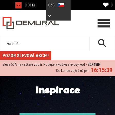
❤
0,00 Kč
CZE
0
Hledat...
POZOR SLEVOVÁ AKCE!!
sleva
50%
na veškeré zboží. Podejte v košíku slevový kód -
7DX48IH
16:15:37
Do konce zbývá už jen:
Inspirace