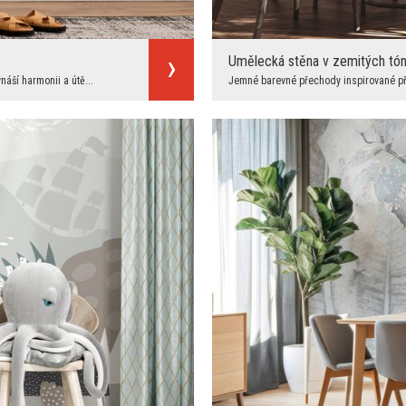
Umělecká stěna v zemitých tó
áší harmonii a útě...
Jemné barevné přechody inspirované přír