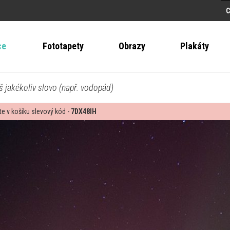
ce
Fototapety
Obrazy
Plakáty
š jakékoliv slovo (např. vodopád)
te v košíku slevový kód -
7DX48IH