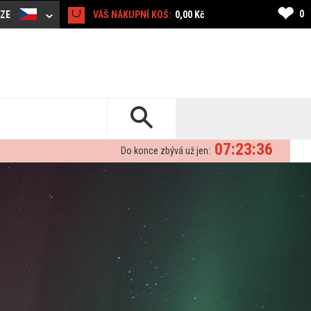
❤
0
CZE
VÁŠ NÁKUPNÍ KOŠ:
0,00 Kč
07:23:33
Do konce zbývá už jen: