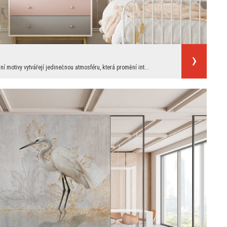
 motivy vytvářejí jedinečnou atmosféru, která promění int...