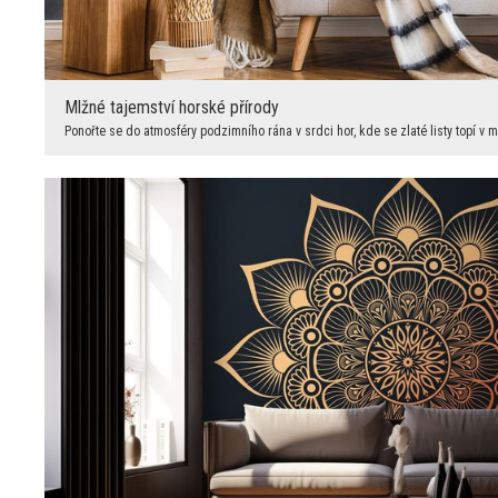
Mlžné tajemství horské přírody
Ponořte se do atmosféry podzimního rána v srdci hor, kde se zlaté listy topí v m