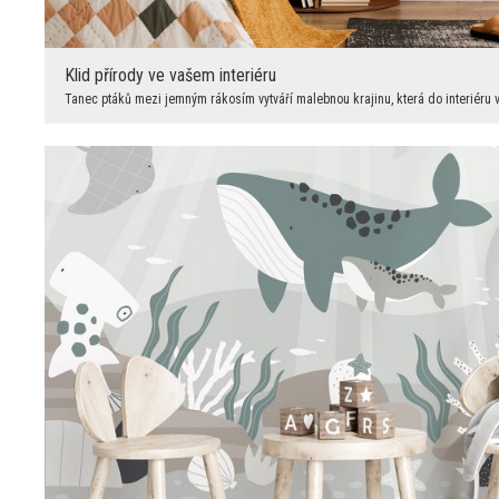
Klid přírody ve vašem interiéru
Tanec ptáků mezi jemným rákosím vytváří malebnou krajinu, která do interiéru vn