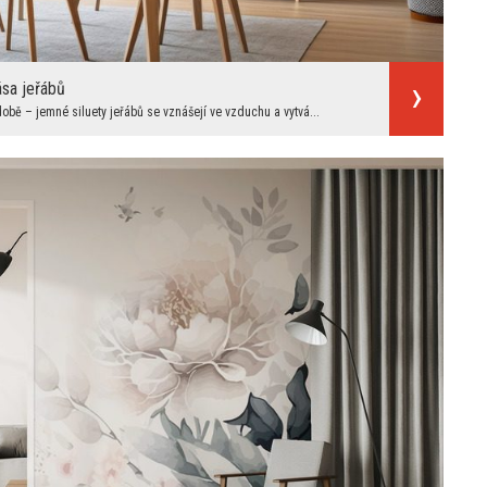
sa jeřábů
obě – jemné siluety jeřábů se vznášejí ve vzduchu a vytvá...