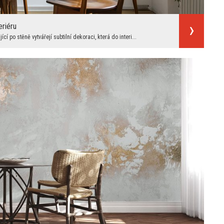
eriéru
cí po stěně vytvářejí subtilní dekoraci, která do interi...