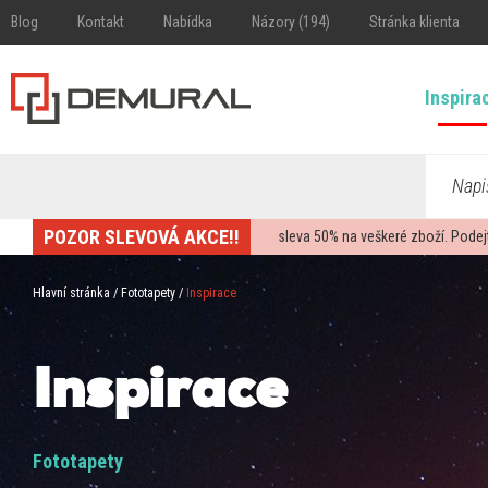
Blog
Kontakt
Nabídka
Názory (194)
Stránka klienta
Inspira
Napi
POZOR SLEVOVÁ AKCE!!
sleva
50%
na veškeré zboží. Podej
Hlavní stránka
/
Fototapety
/
Inspirace
Inspirace
Fototapety