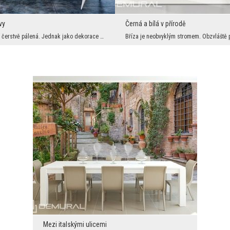
vy
Černá a bílá v přírodě
Káva je nejlepší čerstvě pálená. Jednak jako dekorace se surčitě víc hodí její celá zrna., která ...
Mezi italskými ulicemi