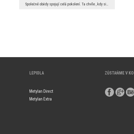
Společné obědy spojují celá pokolení. Ta chvíle , kdy si mohou všichni členové najít společnou ch...
LEPIDLA
ZŮSTAŇME V K
Metylan Direct
Metylan Extra