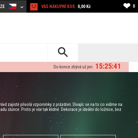
❤
0
CZE
VÁŠ NÁKUPNÍ KOŠ:
0,00 Kč
15:25:40
Do konce zbývá už jen:
led zajisté přivolá vzpomínky z prázdnin. Dívajíc se na to co vidíme na
adu slunce. Proto je vše tak klidné. Dekorace je ideální do ložnice, bez