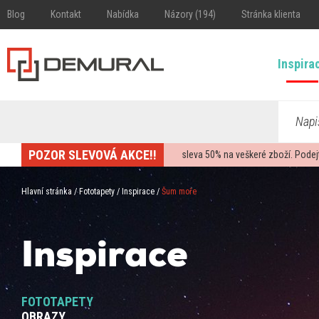
Blog
Kontakt
Nabídka
Názory (194)
Stránka klienta
Inspira
Napi
POZOR SLEVOVÁ AKCE!!
sleva
50%
na veškeré zboží. Podej
Hlavní stránka
/
Fototapety
/
Inspirace
/
Šum moře
Inspirace
FOTOTAPETY
OBRAZY