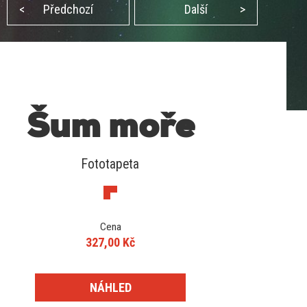
<
Předchozí
Další
>
Šum moře
Fototapeta
Cena
327,00 Kč
NÁHLED