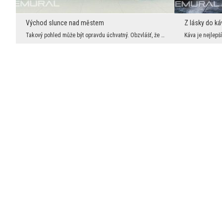
Východ slunce nad městem
Z lásky do ká
Takový pohled může být opravdu úchvatný. Obzvlášť, že se díváme z netipické perspektivy. Povznést...