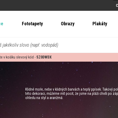
ce
Fototapety
Obrazy
Plakáty
š jakékoliv slovo (např. vodopád)
te v košíku slevový kód -
SZ0DWDX
Klidné moře, nebe v klidných barvách a teplý ppísek. Takový poh
této dekoraci, můžeme mít pocit, že jsme na pláži chvíli po záp
ohledu na styl a aranžmá.