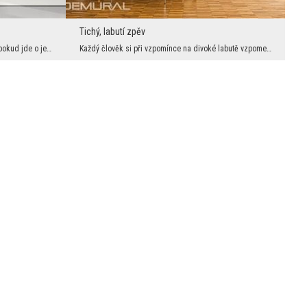
Tichý, labutí zpěv
Bříza je neobvyklým stromem. Obzvláště pokud jde o její kůru. Pouze bříza má bílou kůru, kterou j...
Každý člověk si při vzpomínce na divoké labutě vzpomene na jejich důstojnost a kouzlo. Jeho krása...