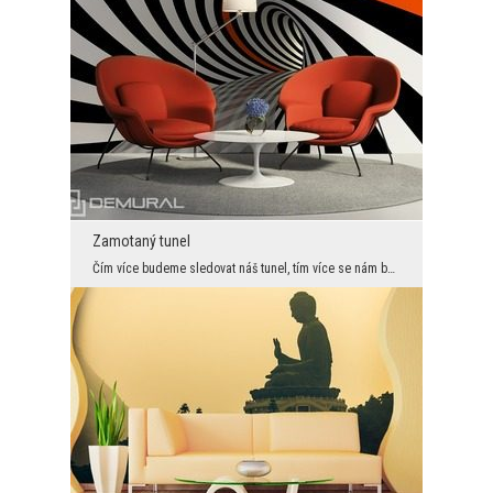
Zamotaný tunel
Čím více budeme sledovat náš tunel, tím více se nám bude zdát, jakoby se pohyboval. Je to ale jen...