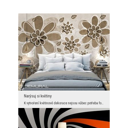
Narýsuj si květiny
K vytvoření květinové dekorace nejsou vůbec potřeba fotky zahrádek nebo louky. Někdy stačí jen tr...