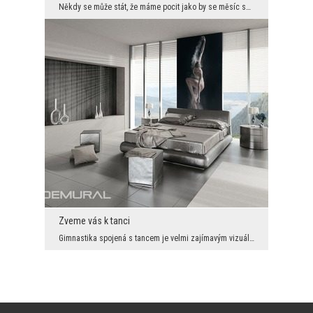
Někdy se může stát, že máme pocit jako by se měsíc schovával za mrakami. Protože máme noc, tak ce...
Zveme vás k tanci
Gimnastika spojená s tancem je velmi zajímavým vizuálním zížitkem. I když v tomto případě vidíme ...