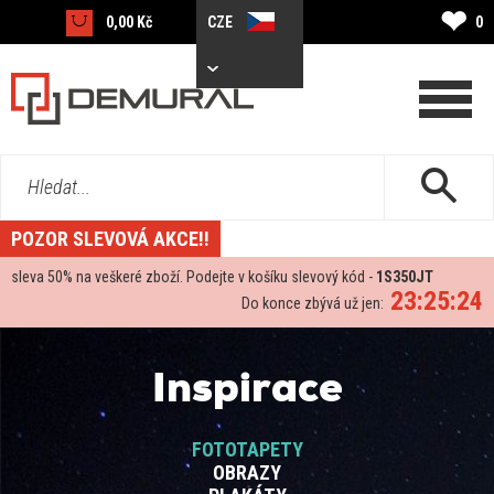
❤
0,00 Kč
CZE
0
Hledat...
POZOR SLEVOVÁ AKCE!!
sleva
50%
na veškeré zboží. Podejte v košíku slevový kód -
1S350JT
23:25:24
Do konce zbývá už jen:
Inspirace
FOTOTAPETY
OBRAZY