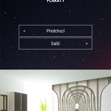
PLAKÁTY
<
Předchozí
Další
>