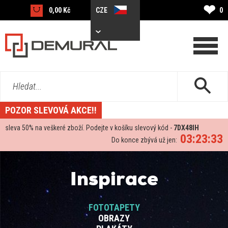
❤
0,00 Kč
CZE
0
Hledat...
POZOR SLEVOVÁ AKCE!!
sleva
50%
na veškeré zboží. Podejte v košíku slevový kód -
7DX48IH
03:23:33
Do konce zbývá už jen:
Inspirace
FOTOTAPETY
OBRAZY