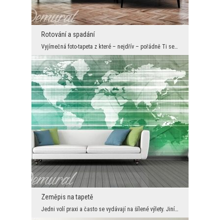
Rotování a spadání
Vyjímečná foto-tapeta z které – nejdřív – pořádně Ti se zatočí hlava, a která (na konec) nás vtáh...
Zeměpis na tapetě
Jedni volí praxi a často se vydávají na šílené výlety. Jiní zase dávají přednost teorii – sedíc v...