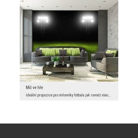
Míč ve hře
Ideální propozice pro milovníky fotbalu jak rovněž všechny milovníky novodobých, neobvyklých dopl...