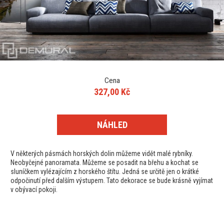
Cena
327,00 Kč
NÁHLED
V některých pásmách horských dolin můžeme vidět malé rybníky.
Neobyčejné panoramata. Můžeme se posadit na břehu a kochat se
sluníčkem vylézajícím z horského štítu. Jedná se určitě jen o krátké
odpočinutí před dalším výstupem. Tato dekorace se bude krásně vyjímat
v obývací pokoji.