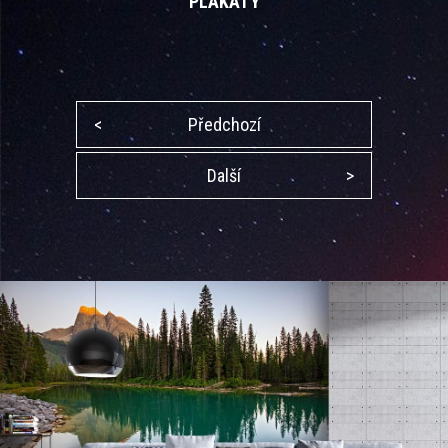
PLAKÁTY
<
Předchozí
Další
>