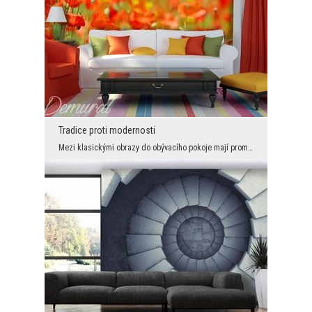
Tradice proti modernosti
Mezi klasickými obrazy do obývacího pokoje mají prominentní místo polní krajinky. Kvetoucí dekora...