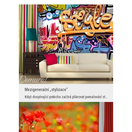
Mezigenerační „stylizace“
Když dospívající potěcha začíná plánovat pomalování stěny pokoje graffiti – většina rodičů dostáv...