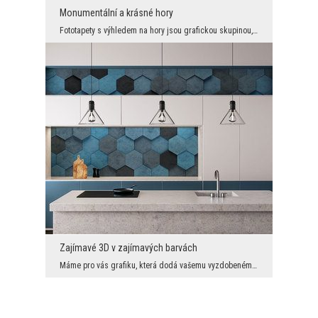
Monumentální a krásné hory
Fototapety s výhledem na hory jsou grafickou skupinou, v níž je každý vzor energický, magnetický ...
Zajímavé 3D v zajímavých barvách
Máme pro vás grafiku, která dodá vašemu vyzdobenému interiéru ultramoderní vzhled s mimořádně záv...