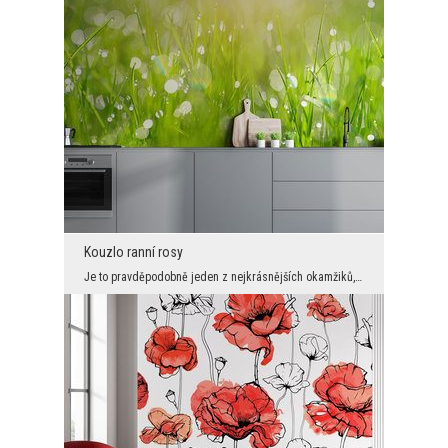
Kouzlo ranní rosy
Je to pravděpodobně jeden z nejkrásnějších okamžiků, kdy se v přírodě objeví svěží jarní zeleň a ...