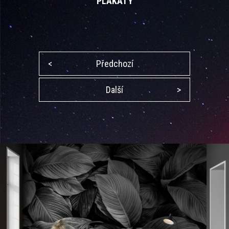
PLAKÁTY
<
Předchozí
Další
>