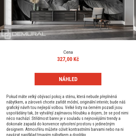
Cena
327,00 Kč
NÁHLED
Pokud máte velký obývací pokoj a stěnu, která nebude přeplněná
nábytkem, a zároveň chcete zařídit módní, originální interiér, bude náš
grafický návrh tou nejlepší volbou. Velké listy na černém pozadí jsou
uspořádány tak, že vytvářejí zajímavou hloubku a dojem, že se pod nimi
něco nachází. Střídmost barev je v souladu s nejnovějšími trendy a
dokonale zapadá do konvence vytvoření prostoru s jedinečným
designem. Atmosféru můžete oživit kontrastními barvami nebo na ni
navázat například tmavým nábytkem a doplňky.