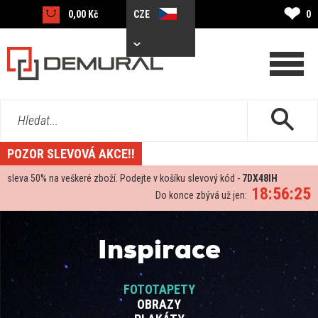
❤
0,00 Kč
CZE
0
Hledat...
POZOR SLEVOVÁ AKCE!!
sleva
50%
na veškeré zboží. Podejte v košíku slevový kód -
7DX48IH
18:56:24
Do konce zbývá už jen:
Inspirace
FOTOTAPETY
OBRAZY