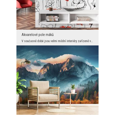
Akvarelové pole máků
V současné době jsou velmi módní interiéry zařízené vkusně a minimalisticky, ale s nějakým prvkem...