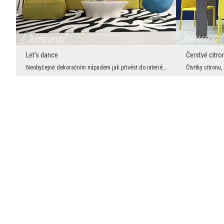
Let’s dance
Čerstvé citro
Neobyčejně dekoračním nápadem jak přivést do interiéru obývacího pokoje klidnou atmosféru je nefo...