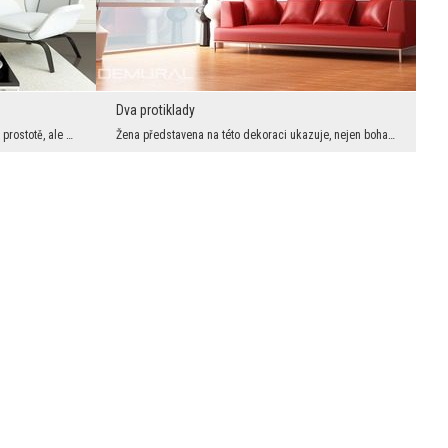
Dva protiklady
Starý fotoaparát pasuje k jednoduchosti a prostotě, ale nezatratí se ani v přepychu. Je třeba si,...
Žena představena na této dekoraci ukazuje, nejen bohatý a poměrně výrazný make-up jak rovněž dopl...