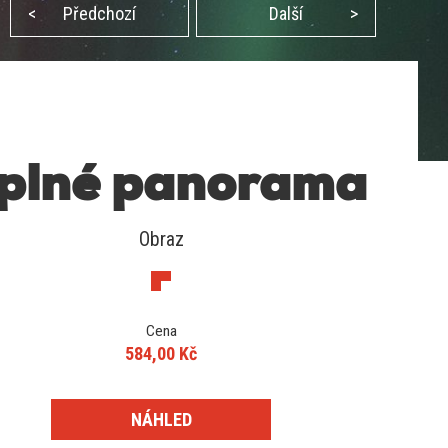
<
Předchozí
Další
>
plné panorama
Obraz
Cena
584,00 Kč
NÁHLED