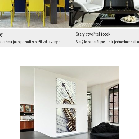
ny
Starý stvořitel fotek
Čtvrtky citronu, kterému jako pozadí sloužil vyhlazený shot. Chybí už jen sůl rozsypaná kolem a m...