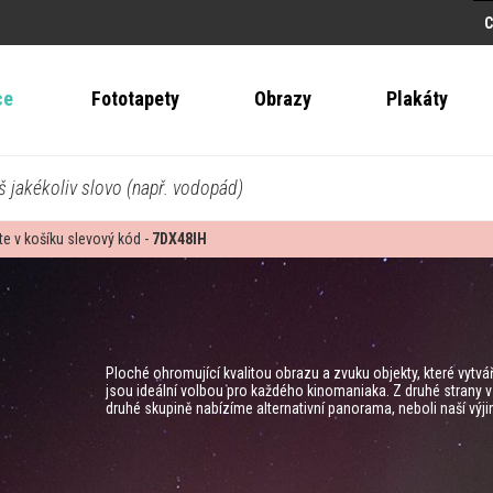
ce
Fototapety
Obrazy
Plakáty
š jakékoliv slovo (např. vodopád)
te v košíku slevový kód -
7DX48IH
Ploché ohromující kvalitou obrazu a zvuku objekty, které vytv
jsou ideální volbou pro každého kinomaniaka. Z druhé strany v 
druhé skupině nabízíme alternativní panorama, neboli naší vý