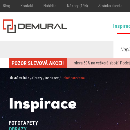
Blog
Kontakt
Nabídka
Názory (194)
Stránka klienta
Inspira
Napi
POZOR SLEVOVÁ AKCE!!
sleva
50%
na veškeré zboží. Podej
Hlavní stránka
/
Obrazy
/
Inspirace
/
Úplné panorama
Inspirace
FOTOTAPETY
OBRAZY