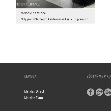
Melodie na trubce
Noty jsou důležité pro každého muzikanta. To právě z nich čte melodii, kterou má zahrát na nástro...
LEPIDLA
ZŮSTAŇME V K
Metylan Direct
Metylan Extra