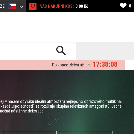
❤
0
CZE
VÁŠ NÁKUPNÍ KOŠ:
0,00 Kč
17:38:07
Do konce zbývá už jen:
ářejí v našem obýváku ideální atmosféru nejlepšího obrazového multikina,
každé „společnosti“ se rozšiřuje skupina televizních antagonistů. Jedné i
jimečně nástěnné dekorace.