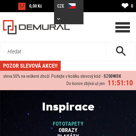
❤
0,00 Kč
CZE
0
Hledat...
POZOR SLEVOVÁ AKCE!!
sleva
50%
na veškeré zboží. Podejte v košíku slevový kód -
SZ0DWDX
11:51:10
Do konce zbývá už jen:
Inspirace
FOTOTAPETY
OBRAZY