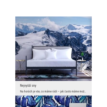
Nejvyšší sny
Na horách je vše, co máme rádi – jak často máme možnost slyšet tato slova. Proto by nás nemělo př...