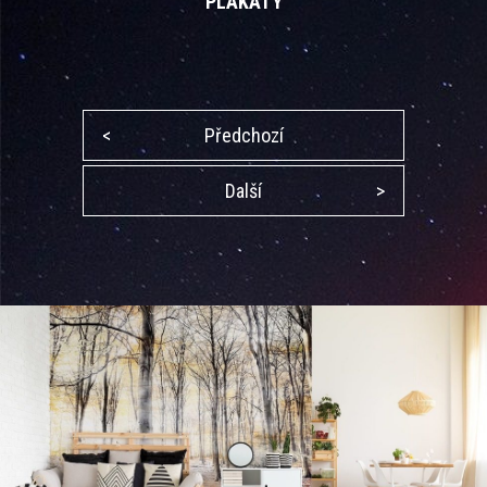
PLAKÁTY
<
Předchozí
Další
>