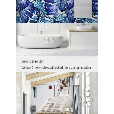
Jemnost rostlin
Květinové motivy převažují, pokud jde o design interiéru. V této podobě jsme je ještě neviděli – ...