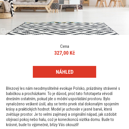
Cena
327,00 Kč
NÁHLED
Březový les nám neodmyslitelně evokuje Polsko, prázdniny strávené s
babičkou a procházkami. To je důvod, proč tato fototapeta vévodí
dnešním ostatním, pokud jde o módní uspořádání prostoru. Bylo
vynaloženo veškeré úsilí, aby se tento prvek stal dokonalým spojením
krásy a praktických hodnot. Model je uchován v jasné barvě, která
zvětšuje prostor. Je to velmi zajímavý a originální nápad, jak ozdobit
obývací pokoj nebo halu, což je koneckonců vizitka domu. Bude to
krásné, bude to výjimečně, břízy Vás okouzlí!