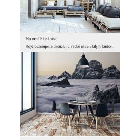
Na cestě ke kráse
Když pozorujeme okouzlující řecké ulice s bílými budovami, začneme spontánně plánovat dovolenou....