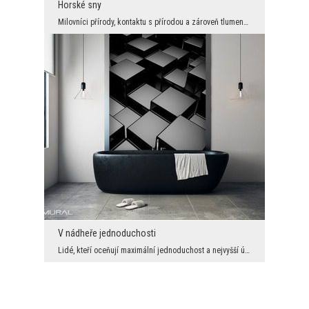
Horské sny
Milovníci přírody, kontaktu s přírodou a zároveň tlumených barev mají pro sebe něco zvláštního. Z...
V nádheře jednoduchosti
Lidé, kteří oceňují maximální jednoduchost a nejvyšší úroveň minimalismu, jistě budou fascinován...