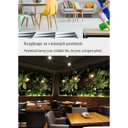
Rozplývajíc se v krásných pastelech
Pastelové barvy jsou zvláštní tím, že jsou schopné přinést do interiéru spoustu kouzla a útulnost...