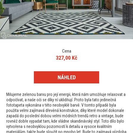
Cena
327,00 Kč
NÁHLED
Milujeme zelenou barvu pro její energii, která nám umožňuje relaxovat a
odpočívat, a naše oči se díky ní uklidňují. Proto byla tato jedinečná
fototapeta vykonána v této neobvyklé barvě. V tomto případě byla
použita velmi zajímavá dřevěná konstrukce, díky které model dokonale
zapadá do poslední dobou velmi módních trendů retro a vintage, bude
rovněž dobře vypadat tam, kde vládne skandinávský styl. Toto dílo bylo
vytvořena s neobvyklou pozorností k detailu a vysoce kvalitním
materiálům, takže bude sloužit po mnoho let. Bude to zajímavá výzdoba