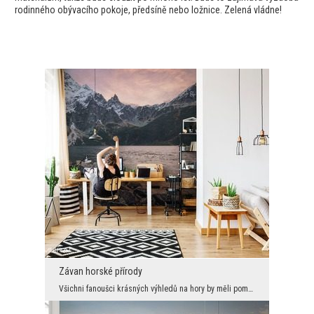
rodinného obývacího pokoje, předsíně nebo ložnice. Zelená vládne!
Závan horské přírody
Všichni fanoušci krásných výhledů na hory by měli pomyslet o vytvoření této jedinečné nástěnné de...