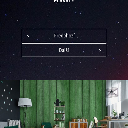
PLAKÁTY
<
Předchozí
Další
>