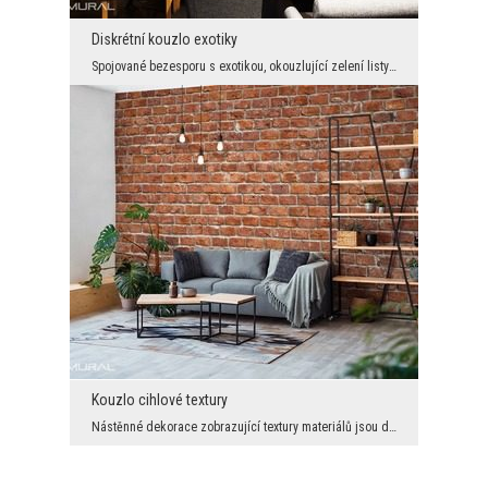
Diskrétní kouzlo exotiky
Spojované bezesporu s exotikou, okouzlující zelení listy – dokážete si představit zajímavější nás...
Kouzlo cihlové textury
Nástěnné dekorace zobrazující textury materiálů jsou dnes velmi populární. Proč tomu tak je? Doko...