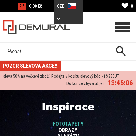
❤
0,00 Kč
CZE
0
Hledat...
POZOR SLEVOVÁ AKCE!!
sleva
50%
na veškeré zboží. Podejte v košíku slevový kód -
1S350JT
13:46:06
Do konce zbývá už jen:
Inspirace
FOTOTAPETY
OBRAZY