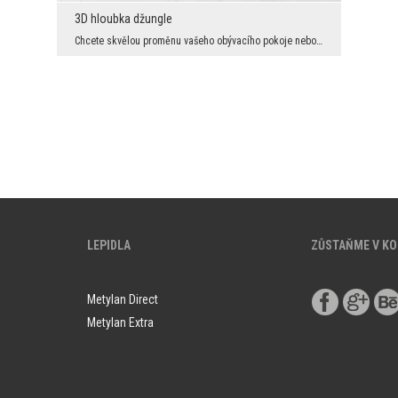
3D hloubka džungle
Chcete skvělou proměnu vašeho obývacího pokoje nebo jiného interiéru? Pokusíme se vás přesvědčit ...
LEPIDLA
ZŮSTAŇME V K
Metylan Direct
Metylan Extra