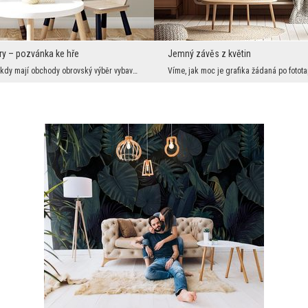
ry – pozvánka ke hře
Jemný závěs z květin
V dnešní době, kdy mají obchody obrovský výběr vybavení a dekorací do dětského pokoje, není třeba...