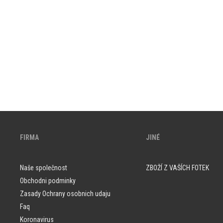
FIRMA
JINÉ
Naše společnost
ZBOŽÍ Z VAŠÍCH FOTEK
Obchodni podminky
Zasady Ochrany osobnich udaju
Faq
Koronavirus