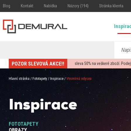
Blog
Kontakt
Nabídka
Názory (194)
Stránka klienta
Inspira
Napi
POZOR SLEVOVÁ AKCE!!
sleva
50%
na veškeré zboží. Podej
Hlavní stránka
/
Fototapety
/
Inspirace
/
Vesmírná odysea
Inspirace
FOTOTAPETY
OBRAZY