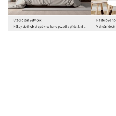
Stačilo pár větviček
Pastelové ho
Někdy stačí vybrat správnou barvu pozadí a přidat k ní jemné detaily, ale důležité je vytvořit uc...