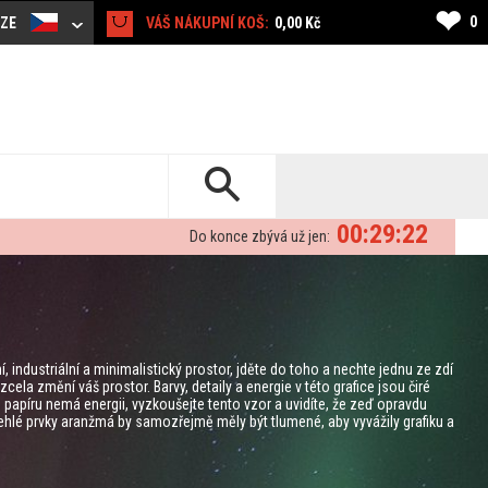
❤
0
CZE
VÁŠ NÁKUPNÍ KOŠ:
0,00 Kč
00:29:21
Do konce zbývá už jen:
ndustriální a minimalistický prostor, jděte do toho a nechte jednu ze zdí
ela změní váš prostor. Barvy, detaily a energie v této grafice jsou čiré
 kus papíru nemá energii, vyzkoušejte tento vzor a uvidíte, že zeď opravdu
ehlé prvky aranžmá by samozřejmě měly být tlumené, aby vyvážily grafiku a