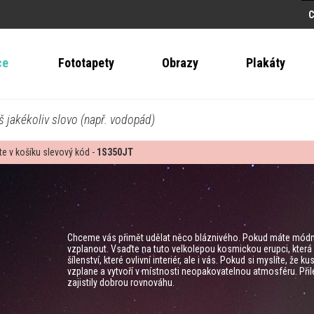
ce
Fototapety
Obrazy
Plakáty
š jakékoliv slovo (např. vodopád)
te v košíku slevový kód -
1S350JT
Chceme vás přimět udělat něco bláznivého. Pokud máte módní, i
vzplanout. Vsaďte na tuto velkolepou kosmickou erupci, která zc
šílenství, které ovlivní interiér, ale i vás. Pokud si myslíte, že
vzplane a vytvoří v místnosti neopakovatelnou atmosféru. Přil
zajistily dobrou rovnováhu.