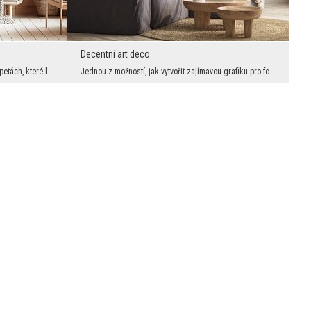
Decentní art deco
Víme, jak moc je grafika žádaná po fototapetách, které lze použít k dekoraci stěn v malých místno...
Jednou z možností, jak vytvořit zajímavou grafiku pro fototapety, je kombinovat překvapivé styly ...