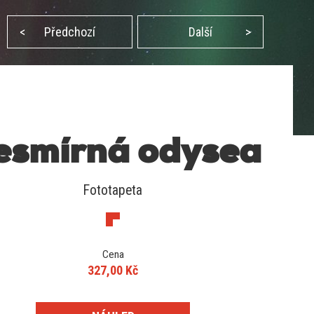
<
Předchozí
Další
>
esmírná odysea
Fototapeta
Cena
327,00 Kč