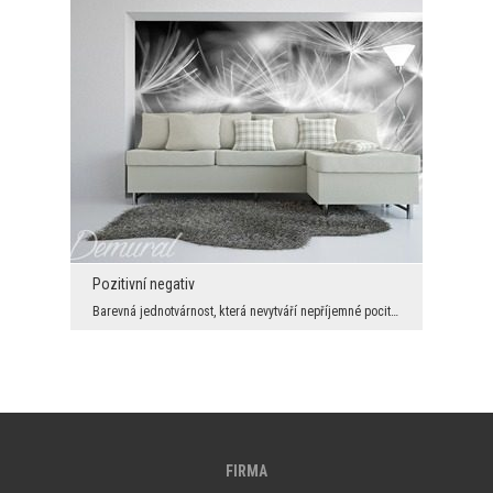
Pozitivní negativ
Barevná jednotvárnost, která nevytváří nepříjemné pocity, která není studená a nepřístupná. V int...
FIRMA