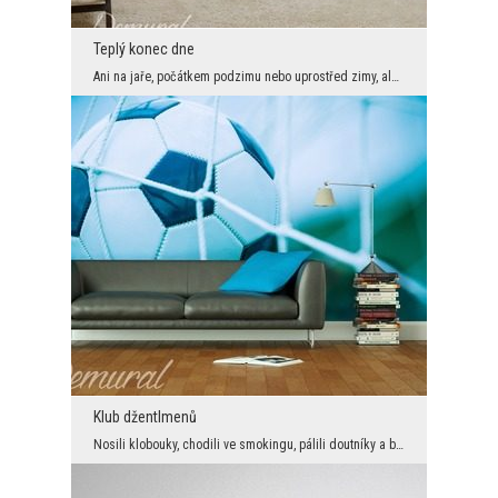
Teplý konec dne
Ani na jaře, počátkem podzimu nebo uprostřed zimy, ale konec leta je přes spousty lidí pokládaný ...
Klub džentlmenů
Nosili klobouky, chodili ve smokingu, pálili doutníky a bránili mužské tajemství… Mimo to, že poj...