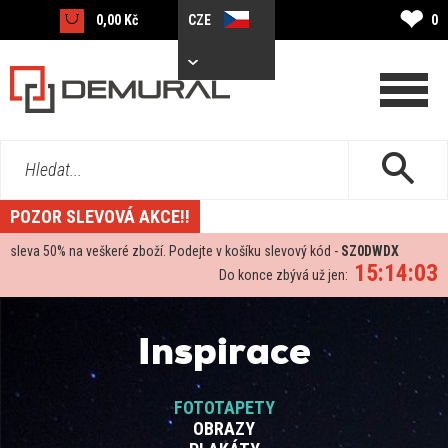
❤
0,00 Kč
CZE
0
Hledat...
POZOR SLEVOVÁ AKCE!!
sleva
50%
na veškeré zboží. Podejte v košíku slevový kód -
SZ0DWDX
15:14:02
Do konce zbývá už jen:
Inspirace
FOTOTAPETY
OBRAZY