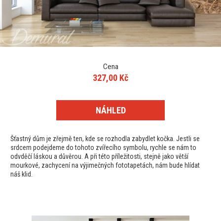
Cena
327,00 Kč
NÁHLED
Šťastný dům je zřejmě ten, kde se rozhodla zabydlet kočka. Jestli se
srdcem podejdeme do tohoto zvířecího symbolu, rychle se nám to
odvděčí láskou a důvěrou. A při této příležitosti, stejně jako větší
mourkové, zachycení na výjimečných fototapetách, nám bude hlídat
náš klid.