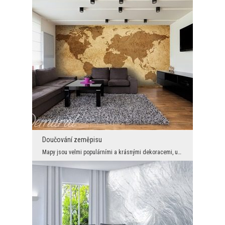
Doučování zeměpisu
Mapy jsou velmi populárními a krásnými dekoracemi, užívanými ve velké míře jak v domácnostech, ta...