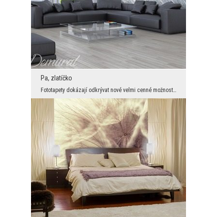
Pa, zlatíčko
Fototapety dokázají odkrývat nové velmi cenné možnosti interiéru a způsobují že začínáme myslet o...