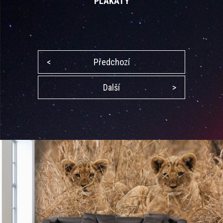
PLAKÁTY
<
Předchozí
Další
>