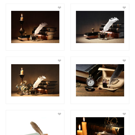
❤
❤
❤
❤
❤
❤