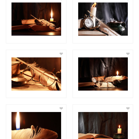
❤
❤
❤
❤