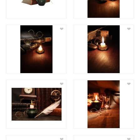
❤
❤
❤
❤
❤
❤