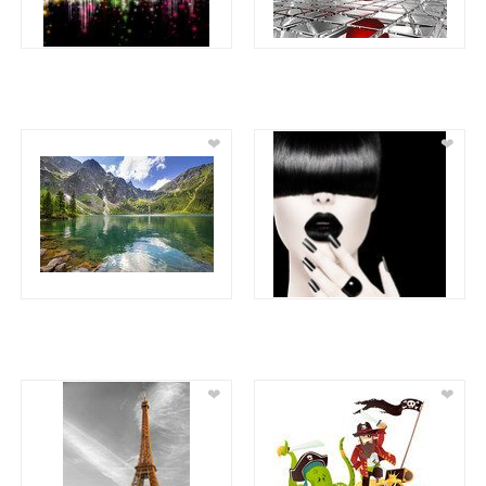
❤
❤
❤
❤