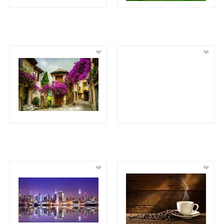
❤
❤
❤
❤