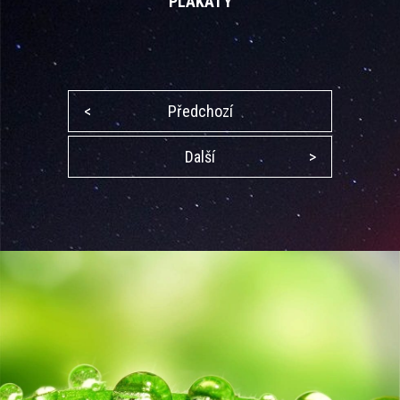
PLAKÁTY
<
Předchozí
Další
>