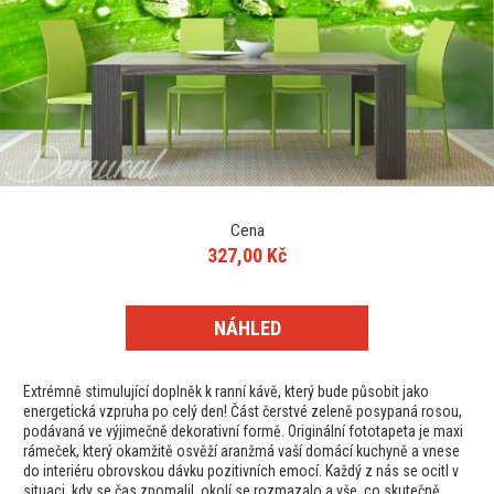
Cena
327,00 Kč
NÁHLED
Extrémně stimulující doplněk k ranní kávě, který bude působit jako
energetická vzpruha po celý den! Část čerstvé zeleně posypaná rosou,
podávaná ve výjimečně dekorativní formě. Originální fototapeta je maxi
rámeček, který okamžitě osvěží aranžmá vaší domácí kuchyně a vnese
do interiéru obrovskou dávku pozitivních emocí. Každý z nás se ocitl v
situaci, kdy se čas zpomalil, okolí se rozmazalo a vše, co skutečně