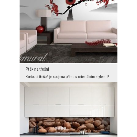
Pták na třešni
Kvetoucí třešeň je spojena přímo s orientálním stylem. Pokud tedy chceme zachovat uspořádání v to...