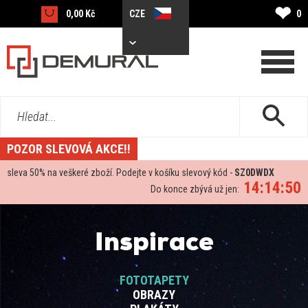
❤
0,00 Kč
CZE
0
Hledat...
POZOR SLEVOVÁ AKCE!!
sleva
50%
na veškeré zboží. Podejte v košíku slevový kód -
SZ0DWDX
14:14:49
Do konce zbývá už jen:
Inspirace
FOTOTAPETY
OBRAZY