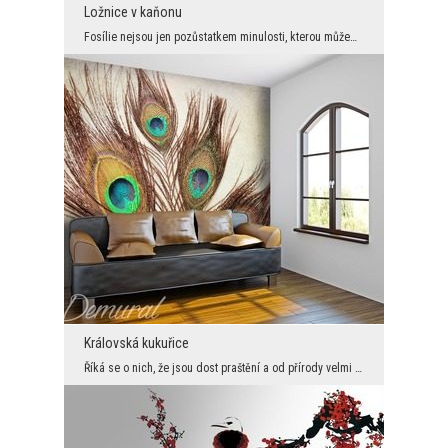
Ložnice v kaňonu
Fosílie nejsou jen pozůstatkem minulosti, kterou můžeme obdivovat. Je to především znak věčnosti ...
Královská kukuřice
Říká se o nich, že jsou dost praštění a od přírody velmi zlomyslní. Tyto negativní vlastnosti nic...