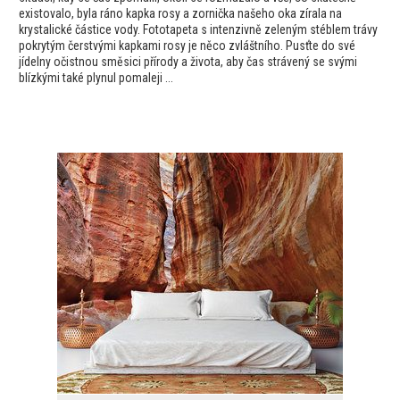
existovalo, byla ráno kapka rosy a zornička našeho oka zírala na
krystalické částice vody. Fototapeta s intenzivně zeleným stéblem trávy
pokrytým čerstvými kapkami rosy je něco zvláštního. Pusťte do své
jídelny očistnou směsici přírody a života, aby čas strávený se svými
blízkými také plynul pomaleji ...