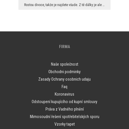
Rostou divoce, takže je najdete všude. Z té dálky je ale asi nikdo nesleduje. Tady vidíte, že pam...
FIRMA
Naše společnost
Obchodni podminky
Zasady Ochrany osobnich udaju
Faq
Koronavirus
Odstoupení kupujícího od kupní smlouvy
Práva z Vadného plnění
Mimosoudní řešení spotřebitelských sporu
Vzorky tapet