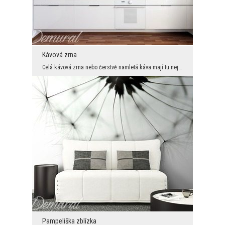
Kávová zrna
Celá kávová zrna nebo čerstvě namletá káva mají tu nejkrásnější vůni. Nemělo by se však skrývat, ...
Pampeliška zblízka