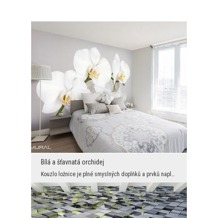
Bílá a šťavnatá orchidej
Kouzlo ložnice je plné smyslných doplňků a prvků naplněných kouzlem. Vynikající a originální foto...