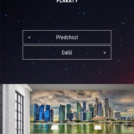
PLAKÁTY
<
Předchozí
Další
>