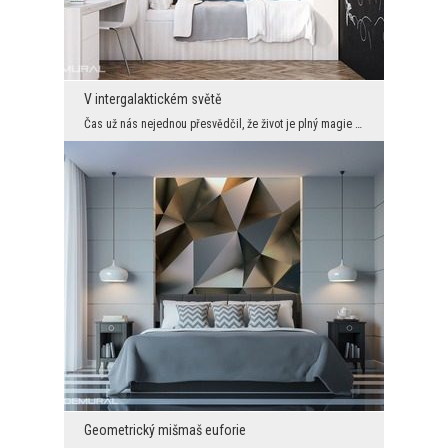
V intergalaktickém světě
Čas už nás nejednou přesvědčil, že život je plný magie a kouzla. Chcete-li se své čtyři stěny pro...
Geometrický mišmaš euforie