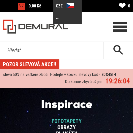
❤
0,00 Kč
CZE
0
Hledat...
POZOR SLEVOVÁ AKCE!!
sleva
50%
na veškeré zboží. Podejte v košíku slevový kód -
7DX48IH
19:26:04
Do konce zbývá už jen:
Inspirace
FOTOTAPETY
OBRAZY