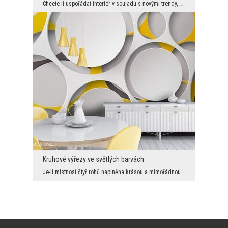
Chcete-li uspořádat interiér v souladu s novými trendy, bude se určitě hodit fototapeta s geometr...
Kruhové výřezy ve světlých barvách
Je-li místnost čtyř rohů naplněna krásou a mimořádnou energií, bude se fototapeta s tématem ováln...