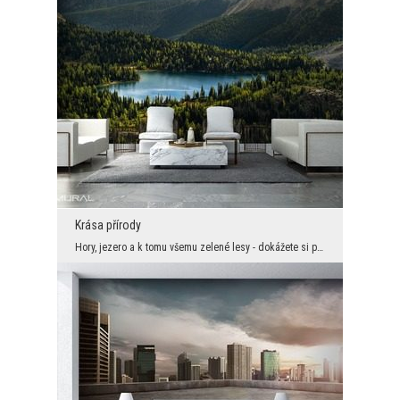
Krása přírody
Hory, jezero a k tomu všemu zelené lesy - dokážete si představit krásnější pohled? Nejspíš ne. To...