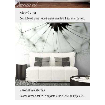
Kávová zrna
Celá kávová zrna nebo čerstvě namletá káva mají tu nejkrásnější vůni. Nemělo by se však skrývat, ...
Pampeliška zblízka
Rostou divoce, takže je najdete všude. Z té dálky je ale asi nikdo nesleduje. Tady vidíte, že pam...