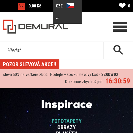
❤
0,00 Kč
CZE
0
Hledat...
POZOR SLEVOVÁ AKCE!!
sleva
50%
na veškeré zboží. Podejte v košíku slevový kód -
SZ0DWDX
16:30:59
Do konce zbývá už jen:
Inspirace
FOTOTAPETY
OBRAZY