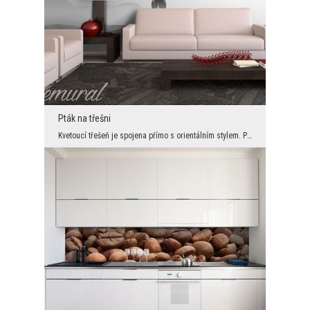
Pták na třešni
Kvetoucí třešeň je spojena přímo s orientálním stylem. Pokud tedy chceme zachovat uspořádání v to...