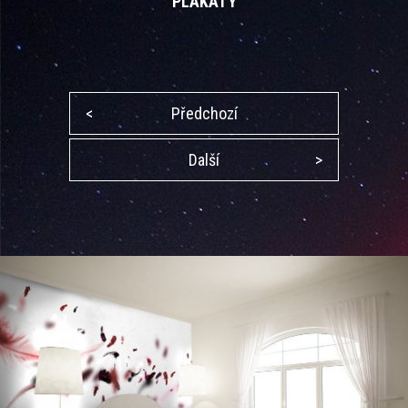
PLAKÁTY
<
Předchozí
Další
>