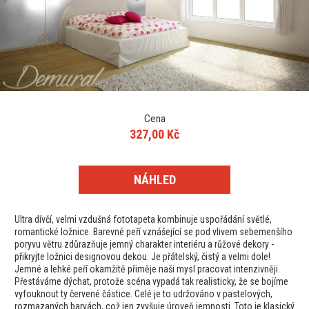
Cena
327,00 Kč
NÁHLED
Ultra dívčí, velmi vzdušná fototapeta kombinuje uspořádání světlé,
romantické ložnice. Barevné peří vznášející se pod vlivem sebemenšího
poryvu větru zdůrazňuje jemný charakter interiéru a růžové dekory -
přikryjte ložnici designovou dekou. Je přátelský, čistý a velmi dole!
Jemné a lehké peří okamžitě přiměje naši mysl pracovat intenzivněji.
Přestáváme dýchat, protože scéna vypadá tak realisticky, že se bojíme
vyfouknout ty červené částice. Celé je to udržováno v pastelových,
rozmazaných barvách, což jen zvyšuje úroveň jemnosti. Toto je klasický