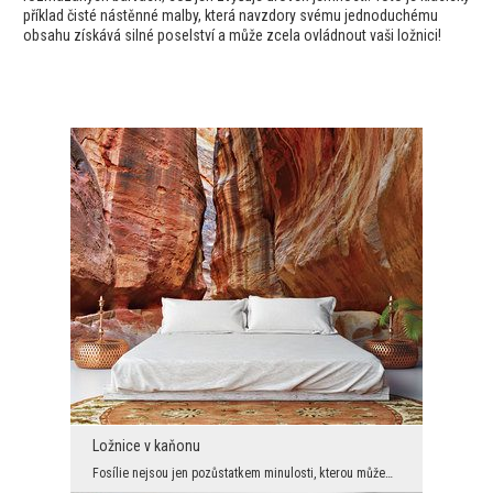
příklad čisté nástěnné malby, která navzdory svému jednoduchému
obsahu získává silné poselství a může zcela ovládnout vaši ložnici!
Ložnice v kaňonu
Fosílie nejsou jen pozůstatkem minulosti, kterou můžeme obdivovat. Je to především znak věčnosti ...