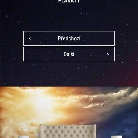
PLAKÁTY
<
Předchozí
Další
>