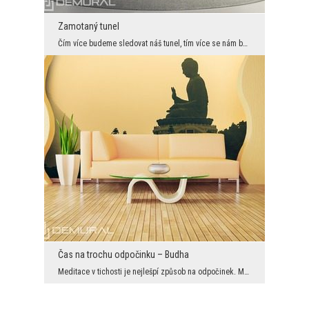
Zamotaný tunel
Čím více budeme sledovat náš tunel, tím více se nám bude zdát, jakoby se pohyboval. Je to ale jen...
Čas na trochu odpočinku – Budha
Meditace v tichosti je nejlešpí způsob na odpočinek. Můžeme se o tom překonat při pohledu na foto...