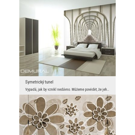
Symetrický tunel
Vypadá, jak by vznikl nedávno. Můžeme povědět, že jeho části jsou hodně moderní. Tunel vypadá, ja...