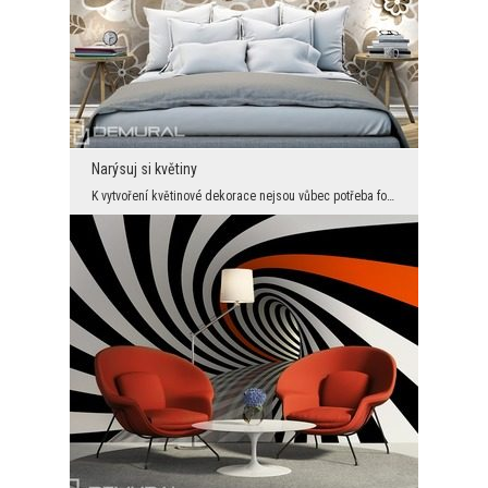
Narýsuj si květiny
K vytvoření květinové dekorace nejsou vůbec potřeba fotky zahrádek nebo louky. Někdy stačí jen tr...