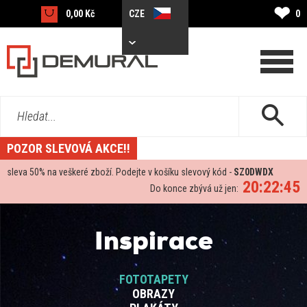
❤
0,00 Kč
CZE
0
Hledat...
POZOR SLEVOVÁ AKCE!!
sleva
50%
na veškeré zboží. Podejte v košíku slevový kód -
SZ0DWDX
20:22:44
Do konce zbývá už jen:
Inspirace
FOTOTAPETY
OBRAZY