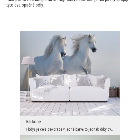
tyto dva opačné póly.
Bílí koně
I když je celá dekorace v jedné barvě to jednak díky cválajícím koním získají na dynamice. Hned j...