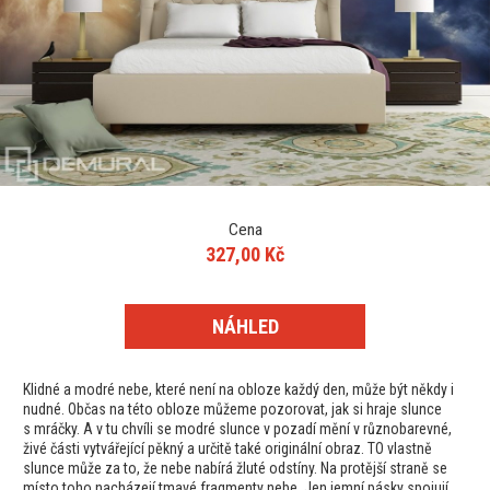
Cena
327,00 Kč
NÁHLED
Klidné a modré nebe, které není na obloze každý den, může být někdy i
nudné. Občas na této obloze můžeme pozorovat, jak si hraje slunce
s mráčky. A v tu chvíli se modré slunce v pozadí mění v různobarevné,
živé části vytvářející pěkný a určitě také originální obraz. TO vlastně
slunce může za to, že nebe nabírá žluté odstíny. Na protější straně se
místo toho nacházejí tmavé fragmenty nebe. Jen jemní pásky spojují