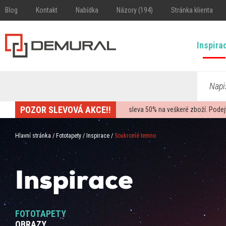
Blog
Kontakt
Nabídka
Názory (194)
Stránka klienta
Inspira
Napi
POZOR SLEVOVÁ AKCE!!
sleva
50%
na veškeré zboží. Podej
Hlavní stránka
/
Fototapety
/
Inspirace
/
Soukromé temno
Inspirace
FOTOTAPETY
OBRAZY