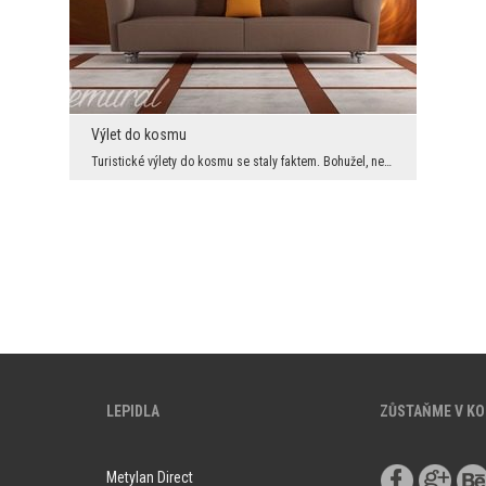
Výlet do kosmu
Turistické výlety do kosmu se staly faktem. Bohužel, není nás mnoho kdo by si mohl dovolit sednou...
LEPIDLA
ZŮSTAŇME V K
Metylan Direct