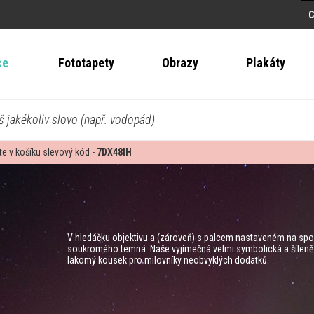
ce
Fototapety
Obrazy
Plakáty
š jakékoliv slovo (např. vodopád)
te v košíku slevový kód -
7DX48IH
V hledáčku objektivu a (zároveň) s palcem nastaveném na spou
soukromého temna. Naše vyjímečná velmi symbolická a šíleně 
lakomý kousek pro milovníky neobvyklých dodatků.