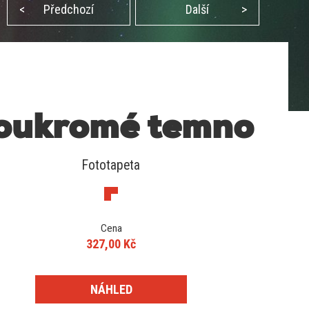
<
Předchozí
Další
>
oukromé temno
Fototapeta
Cena
327,00 Kč
NÁHLED