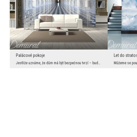
Palácové pokoje
Let do strato
Jestliže uznáme, že dům má být bezpečnou tvrzí – bude dobře jestli takovou věž zušlechtíme a dodá...