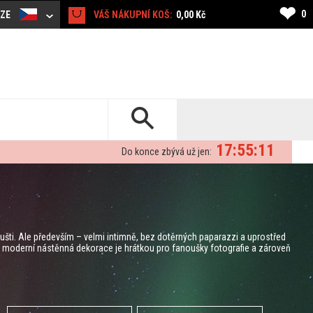
❤
0
CZE
VÁŠ NÁKUPNÍ KOŠ:
0,00 Kč
17:55:10
Do konce zbývá už jen:
šti. Ale především – velmi intimně, bez dotěrných paparazzi a uprostřed
moderní nástěnná dekorace je hrátkou pro fanoušky fotografie a zároveň