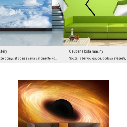
sféry
Ozubená kola mašiny
Můžeme se pouze domýšlet co nás čeká v momentě kdy dojdeme na sám vrcholek schodů. Než to však na...