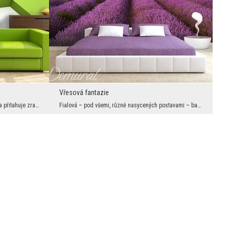
Vřesová fantazie
Souzní s barvou gauče, dodává svěžesti, a přitahuje zrak. Díky ní obývací pokoj dostává charakter...
Fialová – pod všemi, různě nasycených postavami – barva spojená se snílky, umělci a výtvarníky. V...