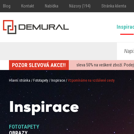
Blog
Kontakt
Nabídka
Názory (194)
Stránka klienta
Inspira
Napi
POZOR SLEVOVÁ AKCE!!
sleva
50%
na veškeré zboží. Podej
Hlavní stránka
/
Fototapety
/
Inspirace
/
Vzpomínáme na vzdálené cesty
Inspirace
FOTOTAPETY
OBRAZY