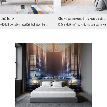
 plné barev!
Obdivovat nekonečnou krásu světa
Češi stále více vkládají do svých interiérů bohatost barev, pokud jde o dekorace. Díky tomu nejso...