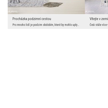
Procházka podzimní cestou
Vítejte v zemi
Pro mnoho lidí je podzim obdobím, které by mohlo uplynout co nejdříve, což by mohlo ustoupit zimě...