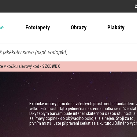
ce
Fototapety
Obrazy
Plakáty
š jakékoliv slovo (např. vodopád)
te v košíku slevový kód -
SZ0DWDX
Exotické motivy jsou dnes v českých prostorech standardem. A
velkou účinností. Tato jedinečná nástěnná malba se může stát 
Díky teplým barvám bude interiér skutečnou oázou útulnosti a
zajímavý doplněk do obývacího pokoje, ale nejen. Stojí za to 
prvním místě. Jste připraveni setkat se s kulturou Dálného vý