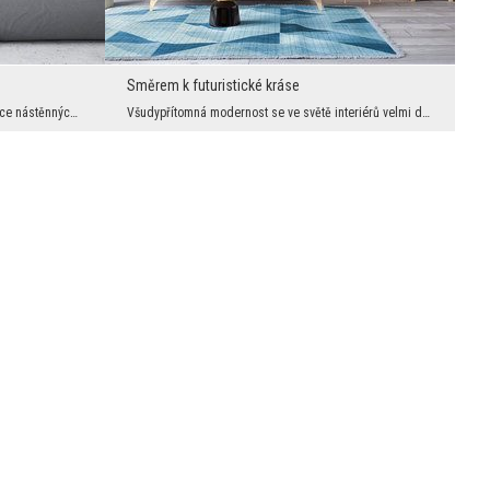
Směrem k futuristické kráse
Krása Matky přírody vždy fascinovala tvůrce nástěnných dekorací. Tentokrát se to stalo. Výsledkem...
Všudypřítomná modernost se ve světě interiérů velmi dobře daří a Češi ji upřímně milovali. Jednod...