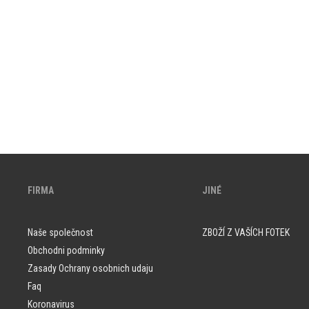
FIRMA
JINÉ
Naše společnost
ZBOŽÍ Z VAŠÍCH FOTEK
Obchodni podminky
Zasady Ochrany osobnich udaju
Faq
Koronavirus