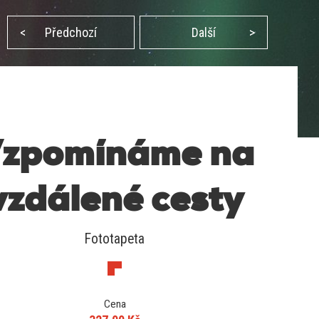
<
Předchozí
Další
>
zpomínáme na
vzdálené cesty
Fototapeta
Cena