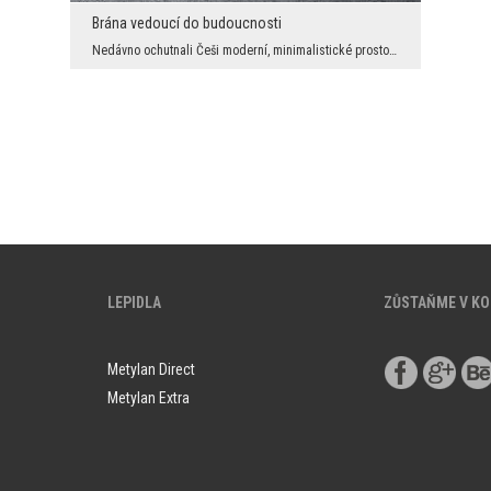
Brána vedoucí do budoucnosti
Nedávno ochutnali Češi moderní, minimalistické prostory vybavené velkou dávkou jednoduchosti. Sto...
LEPIDLA
ZŮSTAŇME V K
Metylan Direct
Metylan Extra