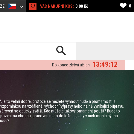
❤
0
CZE
VÁŠ NÁKUPNÍ KOŠ:
0,00 Kč
13:49:11
Do konce zbývá už jen:
 je to velmi dobré, protože se můžete vyhnout nudě a průměrnosti s
vzpomínkou na vzdálené, východní výpravy nebo na ně vynikající přípravu.
 zároveň se opticky zvětší. Kde můžete takový ornament použít? Bude to
ji pozvat na chodbu, pracovnu nebo do ložnice, aby v nich mohla být na
chodu?