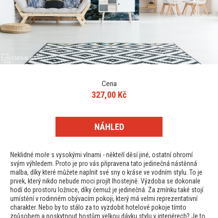
Cena
327,00 Kč
NÁHLED
Neklidné moře s vysokými vlnami - někteří děsí jiné, ostatní ohromí
svým výhledem. Proto je pro vás připravena tato jedinečná nástěnná
malba, díky které můžete naplnit své sny o kráse ve vodním stylu. To je
prvek, který nikdo nebude moci projít lhostejně. Výzdoba se dokonale
hodí do prostoru ložnice, díky čemuž je jedinečná. Za zmínku také stojí
umístění v rodinném obývacím pokoji, který má velmi reprezentativní
charakter. Nebo by to stálo za to vyzdobit hotelové pokoje tímto
způsobem a poskytnout hostům velkou dávku stylu v interiérech? Je to