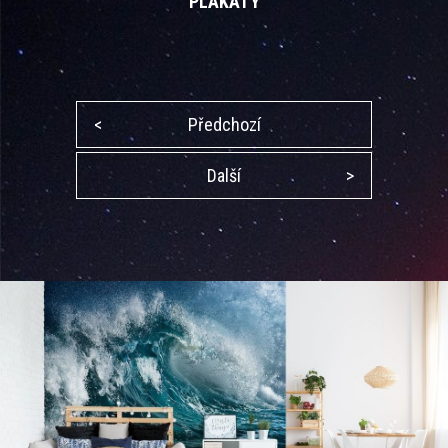
PLAKÁTY
<
Předchozí
Další
>