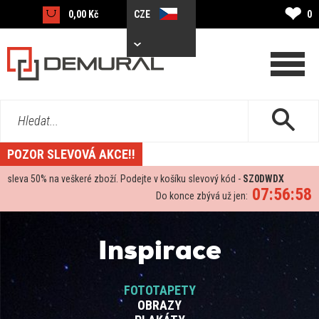
❤
0,00 Kč
CZE
0
Hledat...
POZOR SLEVOVÁ AKCE!!
sleva
50%
na veškeré zboží. Podejte v košíku slevový kód -
SZ0DWDX
07:56:58
Do konce zbývá už jen:
Inspirace
FOTOTAPETY
OBRAZY