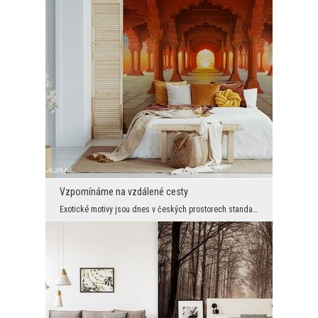
Vzpomínáme na vzdálené cesty
Exotické motivy jsou dnes v českých prostorech standardem. A je to velmi dobré, protože se můžete...