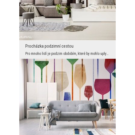
Procházka podzimní cestou
Pro mnoho lidí je podzim obdobím, které by mohlo uplynout co nejdříve, což by mohlo ustoupit zimě...