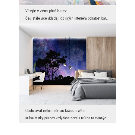
Vítejte v zemi plné barev!
Češi stále více vkládají do svých interiérů bohatost barev, pokud jde o dekorace. Díky tomu nejso...
Obdivovat nekonečnou krásu světa
Krása Matky přírody vždy fascinovala tvůrce nástěnných dekorací. Tentokrát se to stalo. Výsledkem...