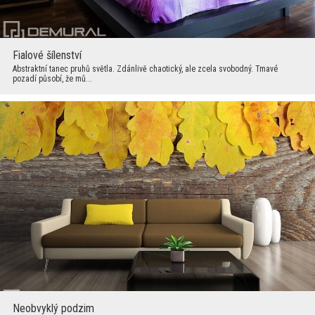
Fialové šílenství
Abstraktní tanec pruhů světla. Zdánlivě chaotický, ale zcela svobodný. Tmavé
pozadí působí, že mů...
Neobvyklý podzim