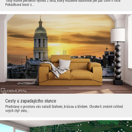
Tady máme perfektní výhled z lesa, který můžeme obdivovat jen pár chvil v roce.
Pohádková lesní z...
Cesty u zapadajícího slunce
Představy o prostoru vás naladí blahem, krásou a klidem. Chcete-li změnit vzhled
svých čtyř stěn,...