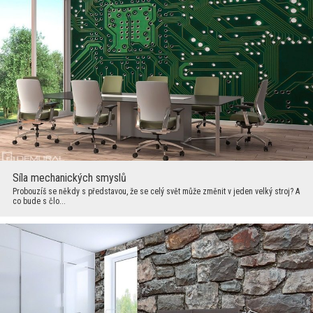
Síla mechanických smyslů
Probouzíš se někdy s představou, že se celý svět může změnit v jeden velký stroj? A
co bude s člo...