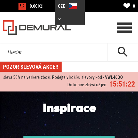
❤
0,00 Kč
CZE
0
Hledat...
POZOR SLEVOVÁ AKCE!!
sleva
50%
na veškeré zboží. Podejte v košíku slevový kód -
VWL46QQ
15:51:21
Do konce zbývá už jen:
Inspirace