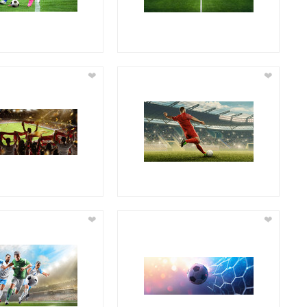
❤
❤
❤
❤