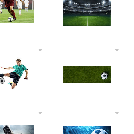
❤
❤
❤
❤