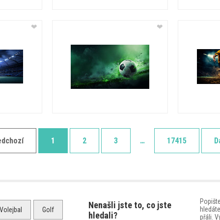
❤
❤
edchozí
1
2
3
…
17415
D
Popišt
Nenašli jste to, co jste
hledáte
Volejbal
Golf
hledali?
přáli.