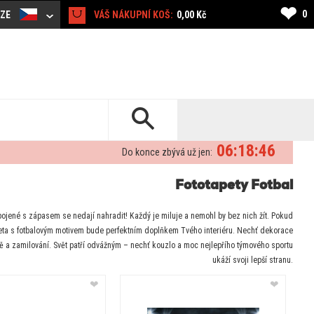
❤
0
CZE
VÁŠ NÁKUPNÍ KOŠ:
0,00 Kč
06:18:45
Do konce zbývá už jen:
Fototapety Fotbal
pojené s zápasem se nedají nahradit! Každý je miluje a nemohl by bez nich žít. Pokud
otapeta s fotbalovým motivem bude perfektním doplňkem Tvého interiéru. Nechť dekorace
ě a zamilování. Svět patří odvážným – nechť kouzlo a moc nejlepřího týmového sportu
ukáží svoji lepší stranu.
❤
❤