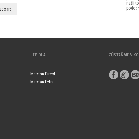
našli 
podobn
eboard
LEPIDLA
ZŮSTAŇME V K
Metylan Direct
Metylan Extra