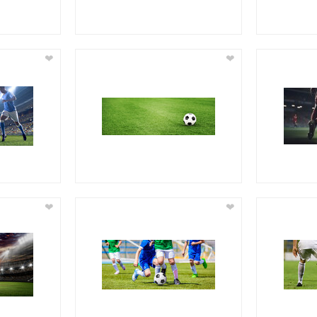
❤
❤
❤
❤