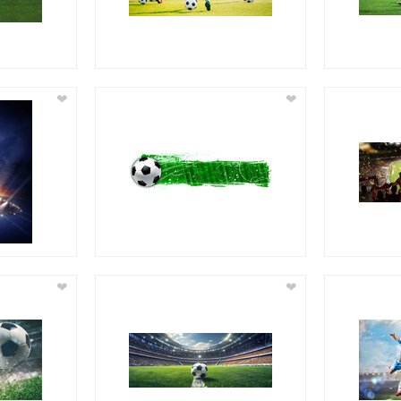
❤
❤
❤
❤