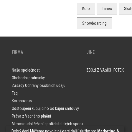
Kolo
Tanec
Skat
Snowboarding
FIRMA
JINÉ
Naše společnost
ZBOŽÍ Z VAŠÍCH FOTEK
Obchodni podminky
Zasady Ochrany osobnich udaju
Faq
Koronavirus
Odstoupení kupujícího od kupní smlouvy
Práva z Vadného plnění
Mimosoudní řešení spotřebitelských sporu
„Dobrý den! Můžeme povolit některé další služby pro
Marketing &
Vzorky tapet