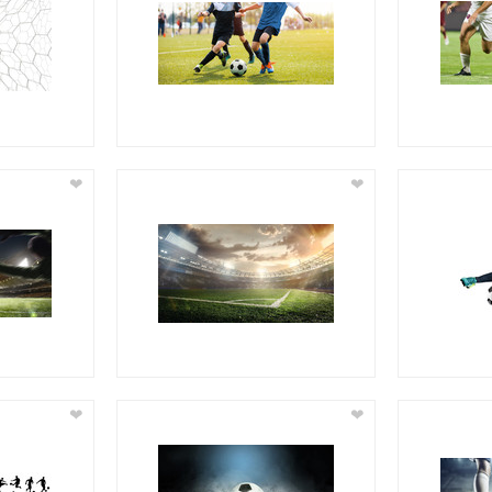
❤
❤
❤
❤