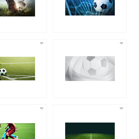
❤
❤
❤
❤