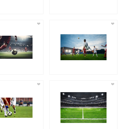
❤
❤
❤
❤