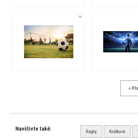
❤
< Př
Navštivte také:
Ragby
Košíková