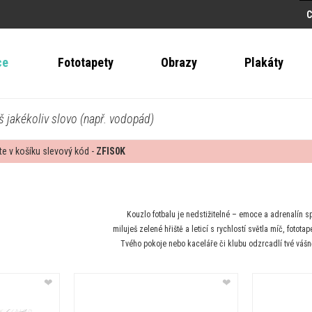
ce
Fototapety
Obrazy
Plakáty
š jakékoliv slovo (např. vodopád)
te v košíku slevový kód -
ZFIS0K
Kouzlo fotbalu je nedstižitelné – emoce a adrenalín s
miluješ zelené hřiště a leticí s rychlostí světla míč, fot
Tvého pokoje nebo kaceláře či klubu odzrcadlí tvé vášn
❤
❤