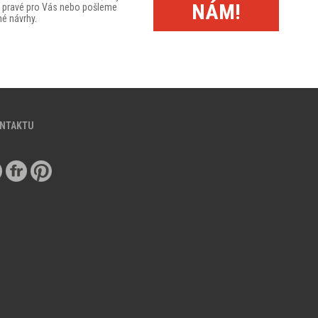
NÁM!
to pravé pro Vás nebo pošleme
é návrhy.
ONTAKTU