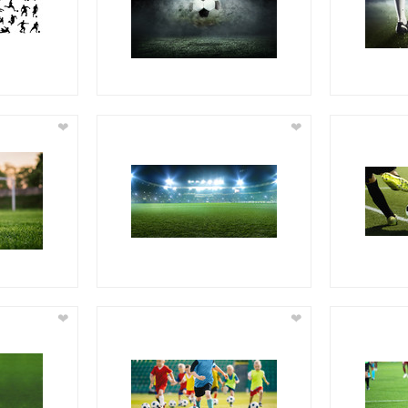
❤
❤
❤
❤