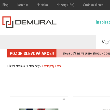
Blog
Kontakt
Nabídka
Názory (194)
Stránka klienta
Inspira
Napi
POZOR SLEVOVÁ AKCE!!
sleva
50%
na veškeré zboží. Podej
Hlavní stránka
/
Fototapety
/
Fototapety Fotbal
❤