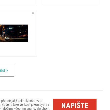
❤
alší >
e přesně jaký snímek nebo vzor
NAPIŠTE
. Zadejte také velikost jakou byste si
 Vynaložíme všechnu snahu, abychom